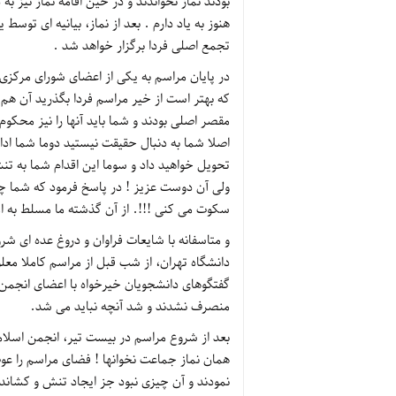
بودند نماز نخواندند و در حین اقامه نماز نیز ب
هنوز به یاد دارم . بعد از نماز، بیانیه ای تو
تجمع اصلی فردا برگزار خواهد شد .
در پایان مراسم به یکی از اعضای شورای مرکزی 
که بهتر است از خیر مراسم فردا بگذرید آن هم 
مقصر اصلی بودند و شما باید آنها را نیز محک
اصلا شما به دنبال حقیقت نیستید دوما شما ادا
تحویل خواهید داد و سوما این اقدام شما به تن
ولی آن دوست عزیز ! در پاسخ فرمود که شما چ
سکوت می کنی !!!. از آن گذشته ما مسلط به امو
و متاسفانه با شایعات فراوان و دروغ عده ای ش
دانشگاه تهران، از شب قبل از مراسم کاملا مع
منصرف نشدند و شد آنچه نباید می شد.
بعد از شروع مراسم در بیست تیر، انجمن اسلام
همان نماز جماعت نخوانها ! فضای مراسم را
نمودند و آن چیزی نبود جز ایجاد تنش و کشاندن 