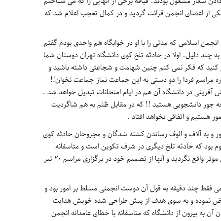
ه دادن شعار مشغول بودند. قیافه برخی از آنهایی را که می شناختم
سط یکی از اعضای انجمن قرائت گردید و در کمال تعجب اعلام شد که
انجمن اسلامی که مدتی را با او در خوابگاه هم واحدی بودم گفتم
به چند دلیل. اولا در حادثه تلخ کوی دانشگاه تهران دوستان شما
وم کنید که فکر نمی کنم چنین شهامت و شجاعتی داشته باشید و
ره مراسم فردا را دو دستی به این جماعت نماز جماعت نخوان!!
ش آفرینی در دانشگاه آن هم در ایام امتحانات تبدیل خواهد شد .
ه جور دانشجویی هستید !! که در مقابل ظلم به هم شاگردیت
ر هستیم و اتفاقی نخواهد افتاد .
رور و به آلاف و الوف رساندن کشته شدگان و مجروحان حادثه کوی
لوم بود که حادثه تلخ دیگری در شرف تکوین است و متاسفانه
گفتگوهای دانشجویان خیرخواه با اعضای انجمن موثر واقع نگردید و آنها از تصمیم خود در برگزاری مراسم ۲۰ تیر
ی فقط چند دقیقه به قول آن دوست انجمنی مسلط بر امور بود و
 عوض نموده و به سوی هدف از پیش طراحی شده خویش هدایت
آن به بیرون از دانشگاه که متاسفانه با خطای عامدانه انجمن