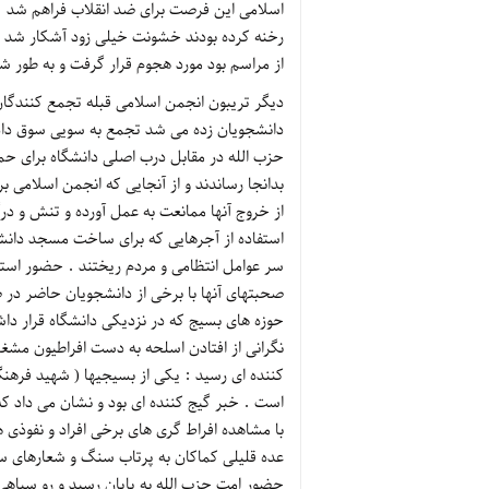
اسلامی این فرصت برای ضد انقلاب فراهم شد . با
رخنه کرده بودند خشونت خیلی زود آشکار شد و
از مراسم بود مورد هجوم قرار گرفت و به طور 
دیگر تریبون انجمن اسلامی قبله تجمع کنندگان 
دانشجویان زده می شد تجمع به سویی سوق داده 
حزب الله در مقابل درب اصلی دانشگاه برای حم
بدانجا رساندند و از آنجایی که انجمن اسلامی ب
از خروج آنها ممانعت به عمل آورده و تنش و در
استفاده از آجرهایی که برای ساخت مسجد دانشگا
سر عوامل انتظامی و مردم ریختند . حضور است
صحبتهای آنها با برخی از دانشجویان حاضر در ص
حوزه های بسیج که در نزدیکی دانشگاه قرار داش
نگرانی از افتادن اسلحه به دست افراطیون مشغل
کننده ای رسید : یکی از بسیجیها ( شهید فرهنگ
است . خبر گیج کننده ای بود و نشان می داد که
با مشاهده افراط گری های برخی افراد و نفوذی 
عده قلیلی کماکان به پرتاب سنگ و شعارهای ساختا
حضور امت حزب الله به پایان رسید و رو سیاهی 