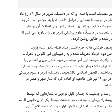
/ بیستم تیر مصادف است با فتنه ای که در دانشگاه تبریز در سال ۷۸ رخ داد
راحی و توسط عده ای از عوامل داخلی آنها به اجرا در آمد. گرچه
 صورت یکپارچه و زنجیروار تحلیل نمود ولی اتفاقات آن روزهای
اینجانب در دانشگاه علوم پزشکی تبریز بود را یاداوری می کنم تا
ر شده و حقایق روشن گردد.
وسوی خوئینی ها به جرم انتشار سند طبقه بندی شده وزارت
طی دوم خرداد تحریک شده و به راهپیمایی غیر قانونی و تحرکات
 مبادرت نمودند. این امر موجب برخورد خشن نیروی انتظامی با
 اتاقهای دانشجویان وارد شد و در طی یک حادثه مشکوک عده ای
داختند . انجمن اسلامی دانشجویان دانشگاه تبریز و علوم پزشکی
نیز به بهانه اعتراض به ضرب و شتم دانشجویان در روز ۱۹ تیر طی اطلاعیه ای اعلام کرد که نماز ظهر و عصر در
د شد .
ع شد و جمعیت نه چندان قابل توجهی با شعارهایی که توسط
سه راه پیمایی نمودند . نماز جماعت توسط یکی از روحانیون اقامه
ضر که از طیف افراطی و از هواداران نهضت به اصطلاح آزادی