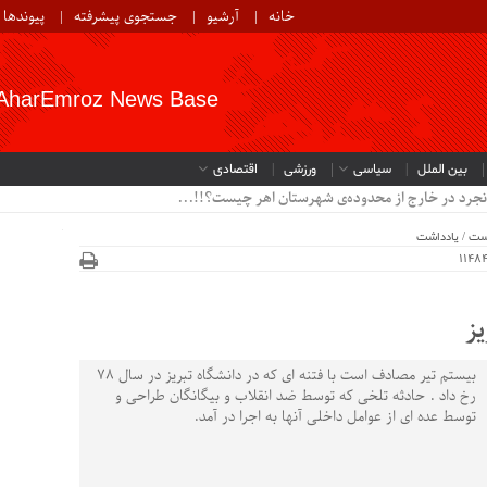
خانه
آرشیو
جستجوی پیشرفته
پیوندها
AharEmroz News Base
بین الملل
سیاسی
ورزشی
اقتصادی
نجرد در خارج از محدوده‌ی شهرستان اهر چیست؟!!...
ست
/
یادداشت
بیستم تیر مصادف است با فتنه ای که در دانشگاه تبریز در سال ۷۸
رخ داد . حادثه تلخی که توسط ضد انقلاب و بیگانگان طراحی و
توسط عده ای از عوامل داخلی آنها به اجرا در آمد.