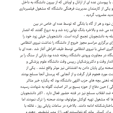
 پیوستن عده ای از اراذل و اوباش که از بیرون دانشگاه به داخل
 یکی از کارمندان مدیریت فرهنگی دانشگاه که مشغول فیلمبرداری
شدید مضروب گردید .
نبود و هر از گاه با بانگی که توسط عده ای خاص در بین
می شد و بالاخره بانگ نهایی زده شد و به دروغ گفتند که انصار
له به دانشجویان تجمع کرده است. دانشجویان خیلی زود خود را
رای برگزاری مراسم مجوز خروج از دانشگاه را نداشت نیروی انتظامی
گیری اصلی با نیروی انتظامی توسط طیف افراطی آغاز شد .عده ای با
ه در مجاورت ورودی دانشگاه ریخته شده بود بارانی از سنگ را بر
اندار وقت و دکترپزشکیان رییس وقت دانشگاه علوم پزشکی و
حنه برای پایان دادن به اغتشاش نیز موثر واقع نشد . یکی از
ت مورد هجوم قرار گرفت و از آنجایی که پرسنل آنجا مسلح بودند
ه ذهنی بچه های حزب اللهی دانشگاه بود که یکباره خبر متاثر
ی ) حین دفاع از حوزه بسیج بر اثر اصابت گلوله به شهادت رسیده
 ضد انقلاب مسلح نیز در فتنه حضور فعال دارد . اکثر دانشجویان
ها که مشغول تهیه کوکتل مولوتوف بودند صحنه را ترک نمودند اما
رشکنانه ادامه دادند. بالاخره در ساعات پایانی روز ، غائله با
برای کسانی ماند که نتوانستند اهم را از مهم تشخیص دهند و