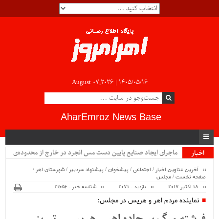
August 07,2026 |
۱۴۰۵/۰۵/۱۶
AharEmroz News Base
ماجرای ایجاد صنایع پایین دست مس انجرد در خارج از محدوده‌ی
اخبار
ویژه
شهرستان اهر چیست؟!!...
آخرین عناوین اخبار
/
اجتماعی
/
پیشخوان
/
پیشنهاد سردبیر
/
شهرستان اهر
/
صفحه نخست
/
مجلس
18 اکتبر 2017
بازدید : 2071
شناسه خبر : 21656
نماینده مردم اهر و هریس در مجلس: