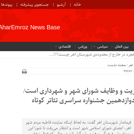
خانه
آرشیو
جستجوی پیشرفته
پیوندها
AharEmroz News Base
بین الملل
سیاسی
ورزشی
اقتصادی
نجرد در خارج از محدوده‌ی شهرستان اهر چیست؟!!...
اهر
/
صفحه نخست
4
ریت و وظایف شورای شهر و شهرداری است/
دوازدهمین جشنواره سراسری تئاتر کوتاه
فرماندار شهرستان اهر گفت: به لحاظ اینکه نماینده قاطبه مردم شهر
اهر، اعضای شورای اسلامی شهر است و انتظار می‌رفت تا شورا این
رویداد ملی فرهنگی و هنری را برگزار کند در حالی که فعالیت‌های