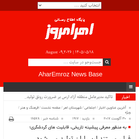
August 09,2026 |
۱۴۰۵/۰۵/۱۸
AharEmroz News Base
تاکید مدیرعامل منطقه آزاد ارس بر ضرورت رونق تولید در _
اخبار
ویژه
آخرین عناوین اخبار
/
اجتماعی
/
شهرستان اهر
/
صفحه نخست
/
فرهنگ و هنر
/
ویژه
30 آگوست 2017
بازدید : 1917
شناسه خبر : 16578
به منظور معرفی پیشینه تاریخی، قابلیت های گردشگری؛