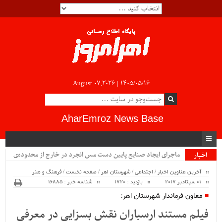
August 07,2026 |
۱۴۰۵/۰۵/۱۶
AharEmroz News Base
ماجرای ایجاد صنایع پایین دست مس انجرد در خارج از محدوده‌ی
اخبار
ویژه
شهرستان اهر چیست؟!!...
آخرین عناوین اخبار
/
اجتماعی
/
شهرستان اهر
/
صفحه نخست
/
فرهنگ و هنر
01 سپتامبر 2017
بازدید : 1720
شناسه خبر : 16885
معاون فرماندار شهرستان اهر:
فیلم مستند ارسباران نقش بسزایی در معرفی