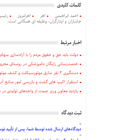
کلمات کلیدی
احمد ابراهیمی
اهر
اهرامروز
رئیس 
جانبازان و ایثارگران، وظیفه ای همگانی است.
اخبار مرتبط
دولت باید حق و حقوق مردم را با آزادسازی سهام 
خدمت‌رسانی رایگان دامپزشکی در روستای محروم
دستگيری ۲ نفر سارق موتورسیکلت و کشف موتورسیکلت‌های سرقتی در اهر
استقرار اکیپ های گشت و بازرسی امور منابع آب
بازدید معاون وزیر صمت از واحدهای تولیدی در
ثبت دیدگاه
دیدگاه‌های
ارسال
شده
توسط شما، پس از
تأیید
توسط