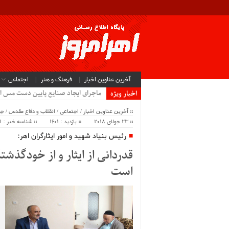
آخرین عناوین اخبار
فرهنگ و هنر
اجتماعی
ماجرای ایجاد صنایع پایین دست مس ا
اخبار ویژه
آخرین عناوین اخبار
/
اجتماعی
/
انقلاب و دفاع مقدس
/
جه
23 جولای 2018
بازدید : 1601
شناسه خبر : 45711
رئیس بنیاد شهید و امور ایثارگران اهر:
قدردانی از ایثار و از خودگذشت
است