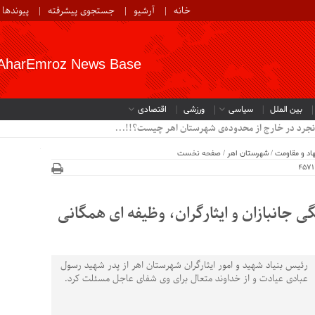
خانه
آرشیو
جستجوی پیشرفته
پیوندها
AharEmroz News Base
بین الملل
سیاسی
ورزشی
اقتصادی
نجرد در خارج از محدوده‌ی شهرستان اهر چیست؟!!...
اد و مقاومت
/
شهرستان اهر
/
صفحه نخست
گی جانبازان و ایثارگران، وظیفه ای همگانی
رئیس بنیاد شهید و امور ایثارگران شهرستان اهر از پدر شهید رسول
عبادی عیادت و از خداوند متعال برای وی شفای عاجل مسئلت کرد.