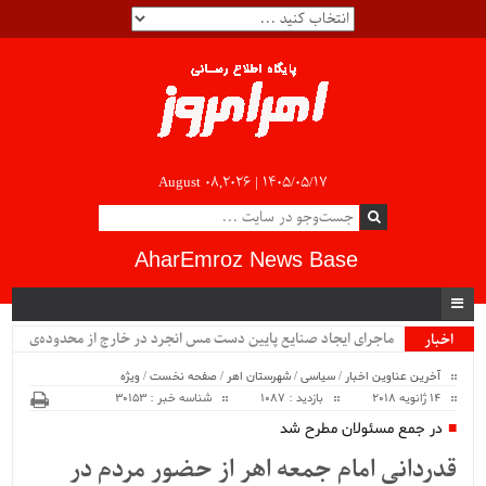
August 08,2026 |
۱۴۰۵/۰۵/۱۷
AharEmroz News Base
ماجرای ایجاد صنایع پایین دست مس انجرد در خارج از محدوده‌ی
اخبار
ویژه
شهرستان اهر چیست؟!!...
آخرین عناوین اخبار
/
سیاسی
/
شهرستان اهر
/
صفحه نخست
/
ویژه
14 ژانویه 2018
بازدید : 1087
شناسه خبر : 30153
در جمع مسئولان مطرح شد
قدردانی امام جمعه اهر از حضور مردم در