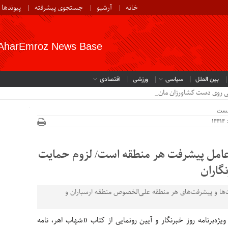
خانه
آرشیو
جستجوی پیشرفته
پیوندها
AharEmroz News Base
بین الملل
سیاسی
ورزشی
اقتصادی
ی روی دست کشاورزان مانده است..
خست
1
 عامل پیشرفت هر منطقه است/ لزوم حمایت
گاران
یت‌ها و پیشرفت‌های هر منطقه علی‌الخصوص منطقه ارسباران و
ژه‌برنامه روز خبرنگار و آیین رونمایی از کتاب «شهاب اهر، نامه