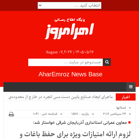
August 07,2026 |
۱۴۰۵/۰۵/۱۶
AharEmroz News Base
ماجرای ایجاد صنایع پایین دست مس انجرد در خارج از محدوده‌ی
اخبار
ویژه
شهرستان اهر چیست؟!!...
استانها
24 سپتامبر 2016
بازدید : 1568
شناسه خبر : 1041
معاون عمرانی استانداری آذربایجان شرقی خواستار شد:
لزوم ارائه امتیازات ویژه برای حفظ باغات و