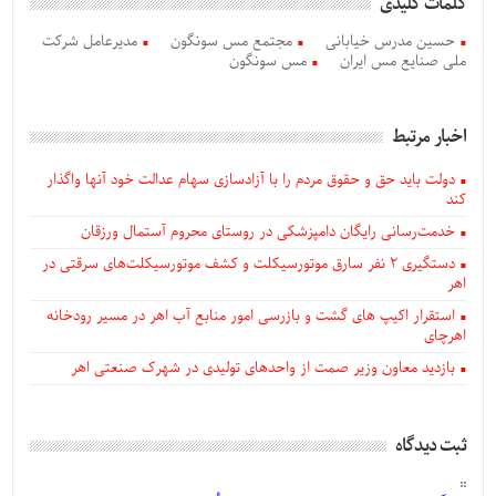
کلمات کلیدی
حسین مدرس خیابانی
مجتمع مس سونگون
مدیرعامل شرکت
ملی صنایع مس ایران
مس سونگون
اخبار مرتبط
دولت باید حق و حقوق مردم را با آزادسازی سهام عدالت خود آنها واگذار
کند
خدمت‌رسانی رایگان دامپزشکی در روستای محروم آستمال ورزقان
دستگيری ۲ نفر سارق موتورسیکلت و کشف موتورسیکلت‌های سرقتی در
اهر
استقرار اکیپ های گشت و بازرسی امور منابع آب اهر در مسیر رودخانه
اهرچای
بازدید معاون وزیر صمت از واحدهای تولیدی در شهرک صنعتی اهر
ثبت دیدگاه