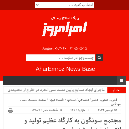
August 06,2026 |
۱۴۰۵/۰۵/۱۵
AharEmroz News Base
ماجرای ایجاد صنایع پایین دست مس انجرد در خارج از محدوده‌ی
اخبار
ویژه
شهرستان اهر چیست؟!!...
آخرین عناوین اخبار
/
اجتماعی
/
استانها
/
اقتصاد ایران
/
صفحه نخست
/
مس
سونگون
15 نوامبر 2024
بازدید : 641
شناسه خبر : 62807
مجتمع سونگون به کارگاه عظیم تولید و