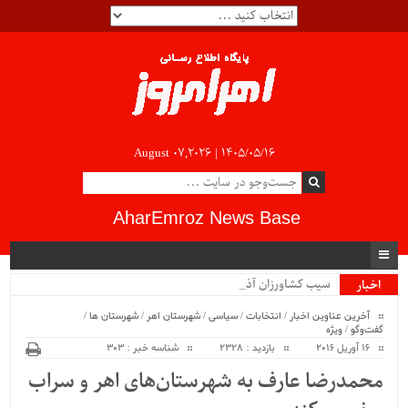
August 07,2026 |
۱۴۰۵/۰۵/۱۶
AharEmroz News Base
سیب کشاورزان آذرب_
اخبار
ویژه
آخرین عناوین اخبار
/
انتخابات
/
سیاسی
/
شهرستان اهر
/
شهرستان ها
/
گفت‌وگو
/
ویژه
16 آوریل 2016
بازدید : 2328
شناسه خبر : 303
محمدرضا عارف به شهرستان‌های اهر و سراب