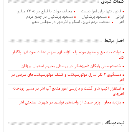
کلمات کلیدی
قانون تنها برای فقرا نیست
مخالف دولت با قطع یارانه 24 میلیون
ایرانی
مسعود پزشکیان
مسعود پزشکیان در جمع مردم
اهر
منتخب مردم تبریز، اسکو و آذرشهر در مجلس دهم
اخبار مرتبط
دولت باید حق و حقوق مردم را با آزادسازی سهام عدالت خود آنها واگذار
کند
خدمت‌رسانی رایگان دامپزشکی در روستای محروم آستمال ورزقان
دستگيری ۲ نفر سارق موتورسیکلت و کشف موتورسیکلت‌های سرقتی در
اهر
استقرار اکیپ های گشت و بازرسی امور منابع آب اهر در مسیر رودخانه
اهرچای
بازدید معاون وزیر صمت از واحدهای تولیدی در شهرک صنعتی اهر
ثبت دیدگاه