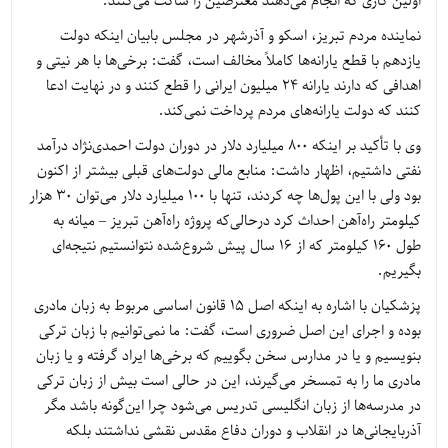
اولین کاری که انجام می‌دهند معترضین را ساکت می‌کنند.
نماینده مردم تبریز، اسکو و آذرشهر در مجلس بابیان اینکه دولت
یازدهم با قطع یارانه‌ها کاملاً مخالف است، گفت: برخی‌ها با هر نیتی و
اهدافی که دارند یارانه 24 میلیون ایرانی را قطع کنند و در نهایت ادعا
کنند که دولت یارانه‌های مردم پرداخت نمی‌کند.
وی با تأکید بر اینکه 800 میلیارد دلار در دوران دولت احمدی‌نژاد درآمد
نفتی داشتیم، اظهار داشت: منابع مالی دولت‌های قبلی بیشتر از اکنون
بود ولی با این پول‌ها چه کردند، تنها با 100 میلیارد دلار می‌توان 30 هزار
کیلومتر راه‌آهن احداث کرد درحالی‌که پروژه راه‌آهن تبریز – میانه به
طول 160 کیلومتر که از 16 سال پیش شروع‌شده نتوانستیم نتیجه‌ای
بگیریم.
پزشکیان با اشاره به اینکه اصل 15 قانون اساسی مربوط به زبان مادری
بوده و اجرای این اصل ضروری است، گفت: ما نمی‌توانیم با زبان ترکی
بنویسیم و یا در مدارس سخن بگوییم که برخی‌ها ایراد ‌گرفته و یا زبان
مادری ما را به تمسخر می‌گیرند، این در حالی است بیش از زبان ترکی
در مدرسه‌ها از زبان انگلیسی تدریس می‌شود چرا این‌گونه باشد مگر
آذربایجانی‌ها در انقلاب و دوران دفاع مقدس نقشی نداشتند بلکه