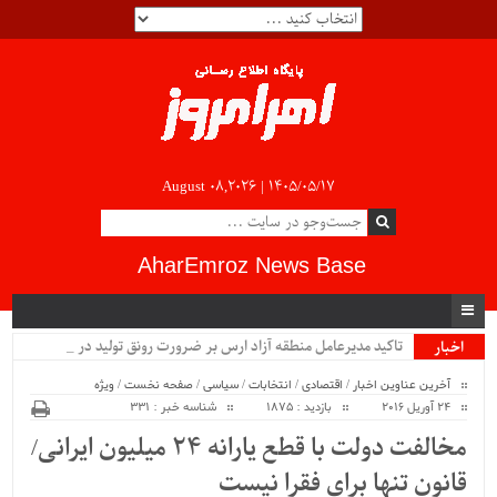
August 08,2026 |
۱۴۰۵/۰۵/۱۷
AharEmroz News Base
تاکید مدیرعامل منطقه آزاد ارس بر ضرورت رونق تولید در صنعت_
اخبار
ویژه
آخرین عناوین اخبار
/
اقتصادی
/
انتخابات
/
سیاسی
/
صفحه نخست
/
ویژه
24 آوریل 2016
بازدید : 1875
شناسه خبر : 331
مخالفت دولت با قطع یارانه 24 میلیون ایرانی/
قانون تنها برای فقرا نیست