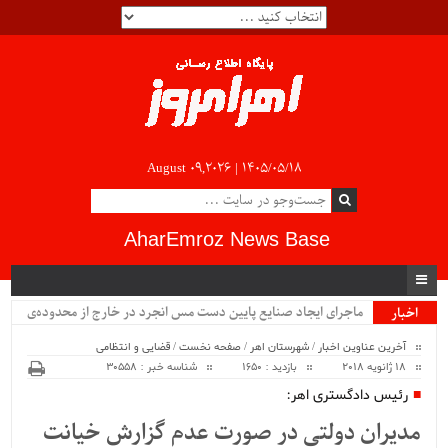
August 09,2026 |
۱۴۰۵/۰۵/۱۸
AharEmroz News Base
ماجرای ایجاد صنایع پایین دست مس انجرد در خارج از محدوده‌ی
اخبار
ویژه
شهرستان اهر چیست؟!!...
آخرین عناوین اخبار
/
شهرستان اهر
/
صفحه نخست
/
قضایی و انتظامی
18 ژانویه 2018
بازدید : 1650
شناسه خبر : 30558
رئیس دادگستری اهر:
مدیران دولتی در صورت عدم گزارش خیانت