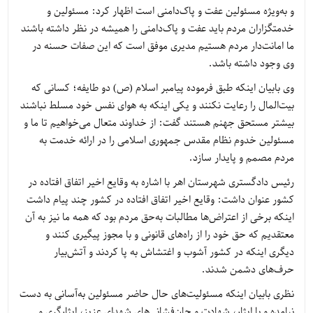
و به‌ویژه مسئولین عفت و پاک‌دامنی است اظهار کرد: مسئولین و
خدمتگزاران مردم باید عفت و پاک‌دامنی را همیشه در نظر داشته باشند
ما امانت‌دار مردم هستیم مدیری موفق است که این صفات حسنه در
وی وجود داشته باشد.
وی بابیان اینکه طبق فرموده پیامبر اسلام (ص) دو طایفه؛ کسانی که
بیت‌المال را رعایت نکنند و یکی اینکه به هوای نفس خود مسلط نباشند
بیشتر مستحق جهنم هستند گفت: از خداوند متعال می‌خواهیم تا ما و
مسئولین خدوم نظام مقدس جمهوری اسلامی را در ارائه خدمت به
مردم مصمم و پایدار سازد.
رئیس دادگستری شهرستان اهر با اشاره به وقایع اخیر اتفاق افتاده در
کشور عنوان داشت: وقایع اخیر اتفاق افتاده در کشور چند پیام داشت
اینکه برخی از اعتراض‌ها مطالبات به‌حق مردم بود که همه ما نیز به آن
معتقدیم که حق خود را از راه‌های قانونی و با مجوز پیگیری کنند و
دیگری اینکه در کشور آشوب و اغتشاش به پا کردند و آتش‌بیار
حرف‌های دشمن شدند.
نظری بابیان اینکه مسئولیت‌های حال حاضر مسئولین به‌آسانی به دست
نیامده و با ایثار، شهادت و جان‌فشانی‌های شهدای عزیز، ایثارگری و