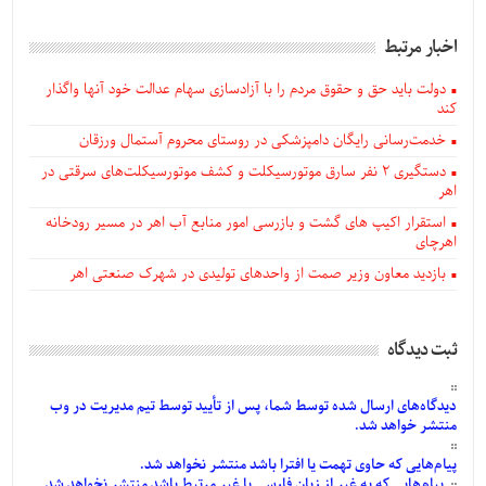
اخبار مرتبط
دولت باید حق و حقوق مردم را با آزادسازی سهام عدالت خود آنها واگذار
کند
خدمت‌رسانی رایگان دامپزشکی در روستای محروم آستمال ورزقان
دستگيری ۲ نفر سارق موتورسیکلت و کشف موتورسیکلت‌های سرقتی در
اهر
استقرار اکیپ های گشت و بازرسی امور منابع آب اهر در مسیر رودخانه
اهرچای
بازدید معاون وزیر صمت از واحدهای تولیدی در شهرک صنعتی اهر
ثبت دیدگاه
دیدگاه‌های
ارسال
شده
توسط شما، پس از
تأیید
توسط تیم مدیریت در وب
منتشر خواهد شد.
پیام‌هایی
که حاوی تهمت یا افترا باشد منتشر نخواهد شد.
پیام‌هایی
که به غیر از زبان فارسی یا غیر مرتبط باشد منتشر نخواهد شد.