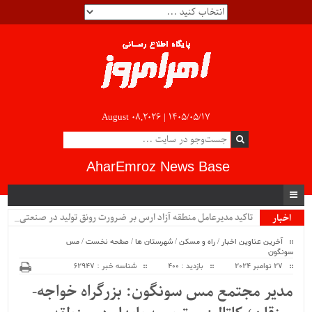
August 08,2026 |
۱۴۰۵/۰۵/۱۷
AharEmroz News Base
تاکید مدیرعامل منطقه آزاد ارس بر ضرورت رونق تولید در
اخبار
ویژه
صنعتی‌ترین_
آخرین عناوین اخبار
/
راه و مسکن
/
شهرستان ها
/
صفحه نخست
/
مس
سونگون
27 نوامبر 2024
بازدید : 400
شناسه خبر : 62947
مدیر مجتمع مس سونگون: بزرگراه خواجه-