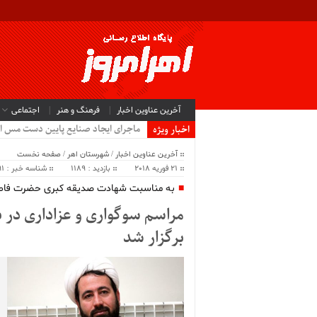
آخرین عناوین اخبار
فرهنگ و هنر
اجتماعی
ماجرای ایجاد صنایع پایین دست مس ا
اخبار ویژه
آخرین عناوین اخبار
/
شهرستان اهر
/
صفحه نخست
21 فوریه 2018
بازدید : 1189
شناسه خبر : 34391
به مناسبت شهادت صدیقه کبری حضرت فاط
مراسم سوگواری و عزاداری در بن
برگزار شد