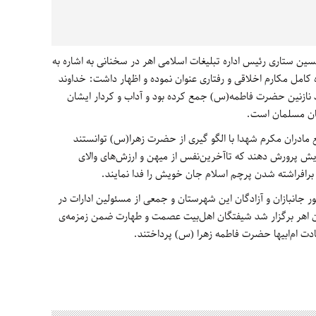
ین ستاری رئیس اداره تبلیغات اسلامی اهر در سخنانی به اشاره به
امل مکارم اخلاقی و رفتاری عنوان نموده و اظهار داشت: خداوند
 نازنین حضرت فاطمه(س) جمع کرده بود و آداب و کردار ایشان
زنان مسلمان است.
مادران مکرم شهدا با الگو گیری از حضرت زهرا(س) توانستند
ویش پرورش دهند که تاآخرین‌نفس از میهن و ارزش‌های والای
 برافراشته شدن پرچم اسلام جان خویش را فدا نمایند.
ر جانبازان و آزادگان این شهرستان و جمعی از مسئولین ادارات در
تان اهر برگزار شد شیفتگان اهل‌بیت عصمت و طهارت ضمن زمزمه‌ی
دت ام‌ابیها حضرت فاطمه زهرا (س) پرداختند.