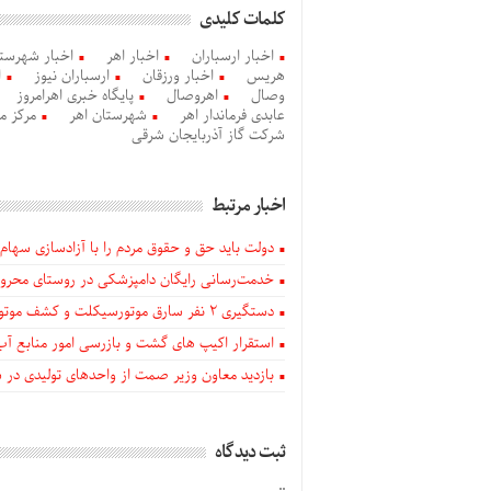
کلمات کلیدی
اخبار ارسباران
اخبار اهر
اخبار شهرستا
هریس
اخبار ورزقان
ارسباران نیوز
ا
وصال
اهروصال
پایگاه خبری اهرامروز
عابدی فرماندار اهر
شهرستان اهر
مرکز م
شرکت گاز آذربایجان شرقی
اخبار مرتبط
دولت باید حق و حقوق مردم را با آزادسازی سهام 
خدمت‌رسانی رایگان دامپزشکی در روستای محروم
دستگيری ۲ نفر سارق موتورسیکلت و کشف موتورسیکلت‌های سرقتی در اهر
استقرار اکیپ های گشت و بازرسی امور منابع آب
بازدید معاون وزیر صمت از واحدهای تولیدی در
ثبت دیدگاه