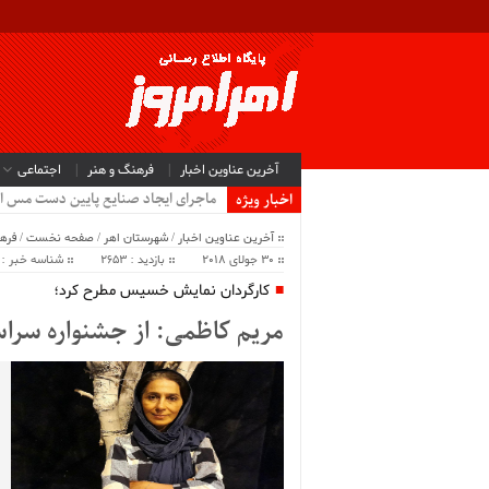
آخرین عناوین اخبار
فرهنگ و هنر
اجتماعی
سیب کش.
اخبار ویژه
آخرین عناوین اخبار
/
شهرستان اهر
/
صفحه نخست
/
فره
30 جولای 2018
بازدید : 2653
شناسه خبر : 46095
کارگردان نمایش خسیس مطرح کرد؛
مریم کاظمی: از جشنواره سراسر