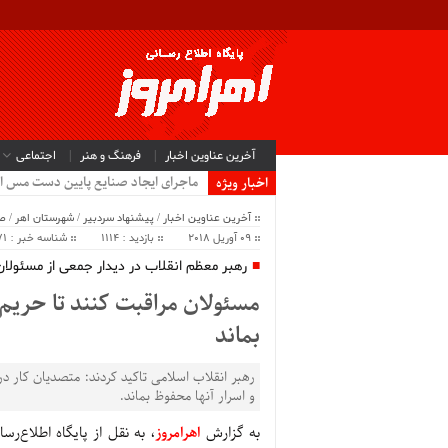
آخرین عناوین اخبار
فرهنگ و هنر
اجتماعی
ماجرای ایجاد صنایع پایین دست مس ا
اخبار ویژه
آخرین عناوین اخبار
/
پیشنهاد سردبیر
/
شهرستان اهر
/
ص
09 آوریل 2018
بازدید : 1114
شناسه خبر : 38171
رهبر معظم انقلاب در دیدار جمعی از مسئولان
مسئولان مراقبت کنند تا حریم 
بماند
رهبر انقلاب اسلامی تاکید کردند: متصدیان کار د
و اسرار آنها محفوظ بماند.
به گزارش
اهرامروز
، به نقل از پایگاه اطلاع‌