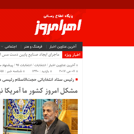
آخرین عناوین اخبار
فرهنگ و هنر
اجتماعی
ماجرای ایجاد صنایع پایین دست مس ا
اخبار ویژه
آخرین عناوین اخبار
/
انتخابات
/
انتخابات 96
/
پیشنهاد س
07 می 2017
بازدید : 1340
شناسه خبر : 8651
رئیس ستاد انتخاباتی حجت‌الاسلام رئیسی در
مشکل امروز کشور ما آمریکا 