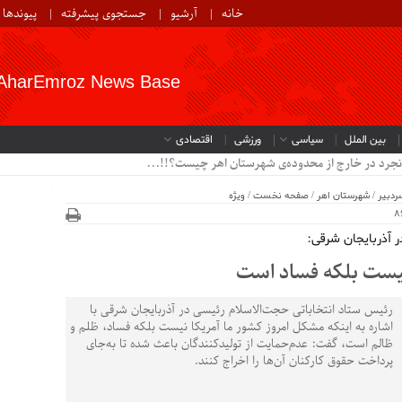
خانه
آرشیو
جستجوی پیشرفته
پیوندها
AharEmroz News Base
بین الملل
سیاسی
ورزشی
اقتصادی
نجرد در خارج از محدوده‌ی شهرستان اهر چیست؟!!...
ردبیر
/
شهرستان اهر
/
صفحه نخست
/
ویژه
 آذربایجان شرقی:
نیست بلکه فساد است
رئیس ستاد انتخاباتی حجت‌الاسلام رئیسی در آذربایجان شرقی با
اشاره به اینکه مشکل امروز کشور ما آمریکا نیست بلکه فساد، ظلم و
ظالم است، گفت: عدم‌حمایت از تولیدکنندگان باعث شده تا به‌جای
پرداخت حقوق کارکنان آن‌ها را اخراج کنند.