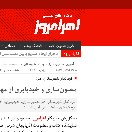
آخرین عناوین اخبار
فرهنگ و هنر
اجتماعی
ماجرای ایجاد صنایع پایین دست مس ا
اخبار ویژه
آخرین عناوین اخبار
/
دولت
/
شهرستان اهر
/
صفحه نخس
31 اکتبر 2017
بازدید : 1497
شناسه خبر : 23099
فرماندار شهرستان اهر:
مصون‌سازی و خودباوری از مهم
فرماندار شهرستان اهر مصون‌سازی، خودباوری، خود
رویکردهای پدافند غیرعامل دانست.
به گزارش خبرنگار
اهرامروز
، محمودی در ششمین 
نمایشگاه کتاب و مطبوعات آذربایجان شرقی اظه