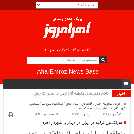
August 07,2026 |
۱۴۰۵/۰۵/۱۶
AharEmroz News Base
تاکید مدیرعامل منطقه آزاد ارس بر ضرورت رونق تو.
اخبار
ویژه
آخرین عناوین اخبار
/
اقتصادی
/
بین الملل
/
پیشنهاد سردبیر
/
سیاسی
/
شهرستان اهر
/
شهری
/
صفحه نخست
06 آوریل 2017
بازدید : 2177
شناسه خبر : 6411
سرکنسول ترکیه در ایران در دیدار با شهردار اهر؛