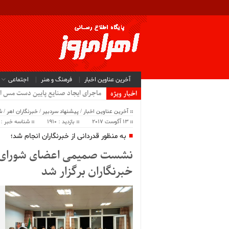
آخرین عناوین اخبار
فرهنگ و هنر
اجتماعی
سیب ک_
اخبار ویژه
آخرین عناوین اخبار
/
پیشنهاد سردبیر
/
خبرنگاران اهر
/
ش
13 آگوست 2017
بازدید : 1910
شناسه خبر : 14726
به منظور قدردانی از خبرنگاران انجام شد؛
نشست صمیمی اعضای شورای اس
خبرنگاران برگزار شد