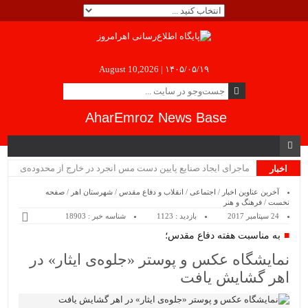
August 10,2026 |
۱۴۰۵/۰۵/۱۹
AharEmroz News Base
ماجرای ایجاد صنایع پایین دست مس انجرد در خارج از محدوده‌ی
اخبار
ویژه
شهرستان اهر چیست؟!!...
آخرین عناوین اخبار
/
اجتماعی
/
انقلاب و دفاع مقدس
/
شهرستان اهر
/
صفحه
نخست
/
فرهنگ و هنر
24 سپتامبر 2017
بازدید : 1123
شناسه خبر : 18903
به مناسبت هفته دفاع مقدس؛
نمایشگاه عکس و پوستر «جلوه‌ی ایثار» در
اهر گشایش یافت