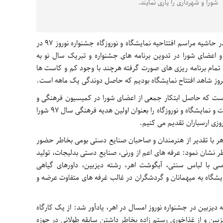
شورا و شهرداری را یاری نمایند.
، میرجلال موسوی در حاشیه مراسم افتتاحیه نمایشگاه و نوروزگاه جشنواره نوروز ۹۷ در
اعضای شورا در تدوین برنامه های جشنواره و تبریک سال نو به
 تمام برنامه ریزی های صورت گرفته هرچند با وجود کم و کاست ها
روز شاهد افتتاح نمایشگاه بودیم که حاصل دوندگی یک ماهه است.
است که حاصل ابتکار جمعی از اعضای شورا در کمیسیون فرهنگی و
اصحاب فرهنگ و رسانه در کارها نمود یافته است و نمایشگاه و نوروزگاه را بعنوان اولین هدیه فرهنگی سال ۹۷ شورا
وزی ارسباران تقدیم می کنیم.
 با تقدیر از هنرمندان و صاحبان صنایع دستی بومی بخاطر حضور
 نشان نمود: عرفه های اعم از ورنی، صنایع دستی بدلیجات، تولید
اسی با لباس سنتی، آبگوشت اهر، رشته دیزبین، داورهای گیاهی
شگاه به میهمانان و گردشگران در غالب غرفه های متفاوت عرضه و
 دیزبین در جشنواره نوروز امسال در اهر، یادآور شد: از یک کارگاه
بین و از غذاخوری رستم زاده بخاطر داشتن سابقه طولانی در حوزه