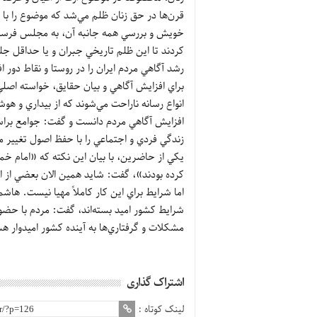
قرن‌ها در حق زنان ظلم مي‌شد که موضوع را ب
خويش و بررسي همه جانبه آن، به مجلس فرستادن
کردند تا اين ظلم تاريخي جبران و يا حداق
رشد آگاهي مردم ايران را در روستا و نقاط دور ا
براي افزايش آگاهي و بيان حقايق، خواسته‌ اصل
انواع رسانه ناراحت مي‌شوند که از بيداري و هو
افزايش آگاهي مردم دانست و گفت: جوامع براس
زندگي فردي و اجتماعي را با حفظ اصول تغي
کرده بودند»، گفت: شايد همين الان بعضي از اصو
اما شرايط براي اين کار کاملاً مهيا نيست. هاشمي
شرايط کشور اميد بسته‌اند، گفت: مردم با حض
مشکلات و گرفتاري‌ها به آينده کشور اميدوار ه
اشتراک گذاری
لینک کوتاه :