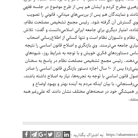
ا رهبري مطرح کردم و ايشان هم پس از طرح موضوع در جلسه فقهي
د و نمايندگان هم پس از بررسي‌هاي ميداني، قانوني را تصويب
ل جلوي گسترش آن گرفته شود. رئيس مجمع تشخيص مصلحت نظام،
فتاده، امتياز ديگري براي جامعه ايراني اسلامي‌دانست و گفت: تلاش
ي نظام و دلسوزان نظام است و تنها کساني از اطلاع‌رساني اصحاب
شياري جامعه مي‌ترسند. وي بازنگري و اصلاح قانون اساسي را نتيجه
اس دستاوردهاي فکري خويش و با توجه به شرايط روز، شيوه‌هاي
ير مي‌دهند. رئيس مجمع تشخيص مصلحت نظام در پاسخ به سخنان
يکي از حاضرين، با بيان اين نکته که «امام خميني(ره) پس از 10 سال اجازه دستور بازنگري قانون اساسي را صادر
ل قانون اساسي با توجه به تجربه‌ها، نياز به اصلاح داشته باشند،
‌رفسنجاني، با بيان اينکه مردم به آينده بهتر و بهبود اوضاع و
ور هميشگي خود در صحنه‌هاي مختلف نشان دادند که علي‌رغم همه
ستند.
به اشتراک بگذارید :