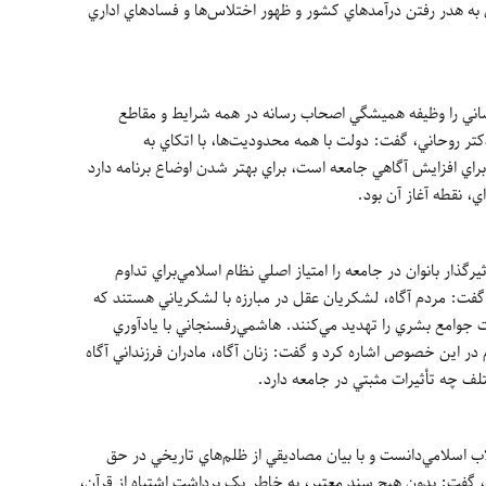
ن به هدر رفتن درآمدهاي کشور و ظهور اختلاس‌ها و فسادهاي اداري
 را وظيفه هميشگي اصحاب رسانه در همه شرايط و مقاطع
دکتر روحاني، گفت: دولت با همه محدوديت‌ها، با اتکاي به
راي افزايش آگاهي‌ جامعه است، براي بهتر شدن اوضاع برنامه دارد
، نقطه آغاز آن بود.
ار بانوان در جامعه را امتياز اصلي نظام اسلامي‌براي تداوم
فت: مردم آگاه، لشکريان عقل در مبارزه با لشکرياني هستند که
ت جوامع بشري را تهديد مي‌کنند. هاشمي‌رفسنجاني با يادآوري
در اين خصوص اشاره کرد و گفت: زنان آگاه، مادران فرزنداني آگاه
لف چه تأثيرات مثبتي در جامعه دارد.
قلاب اسلامي‌دانست و با بيان مصاديقي از ظلم‌هاي تاريخي در حق
، گفت: بدون هيچ سند معتبر، به خاطر يک برداشت اشتباه از قرآن،