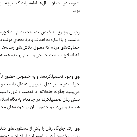
شيوه نادرست آن سال‌ها ادامه يابد که نتيجه آ
بود.
رئيس مجمع تشخيص مصلحت نظام، اطلاع‌رساني
دانست و با اشاره به اهداف و برنامه‌هاي دولت 
حمايت‌هاي مردم که معلول تلاش‌هاي رسانه‌ها ب
که اصلاح سياست خارجي و اتمام پرونده هسته‌اي
وي وجود تحصيلکرده‌ها و به خصوص حضور تأثيرگذ
حرکت در مسير عقل، تدبير و اعتدال دانست و گ
مي‌بينيد چگونه جاهلانه، با تعصب و ترور، امني
نقش زنان تحصيلکرده در جامعه، به نگاه اسلام 
هستند و مي‌دانيم حضور آنان در عرصه‌هاي مخت
وي ارتقا جايگاه زنان را يکي از دستاورد‌هاي ان
زنان، مخصوصاً در موضوع ارث از اعيان و عرصه