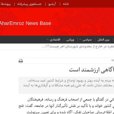
خانه
آرشیو
جستجوی پیشرفته
پیوندها
AharEmroz News Base
بین الملل
سیاسی
ورزشی
اقتصادی
نجرد در خارج از محدوده‌ی شهرستان اهر چیست؟!!...
آگاهی ارزشمند است
م به آينده بهتر و بهبود اوضاع و شرايط کشور اميد بسته‌اند،
تلف نشان دادند که علي‌رغم همه مشکلات و گرفتاري‌ها به آينده
جاني در گفتگو با جمعي از اصحاب فرهنگ و رسانه، فرهيختگان
ي کشور خواند و با تأکيد بر نقش تأثيرگذار آنها در جامعه، گفت: فتح
ر اطلاع‌رساني صاحبان تفکر، آگاه شده و براي تعيين سرنوشت