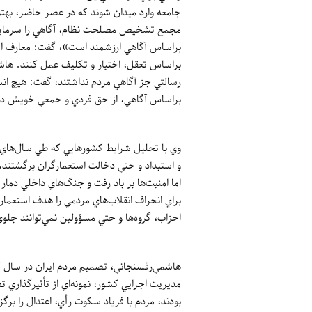
جامعه وارد ميدان شوند که در عصر حاضر، بهتر
مجمع تشخيص مصلحت نظام، آگاهي را سرمايه ان
براساس آگاهي ارزشمند است»، گفت: معارف اسلامي‌
براساس تعقل، اختيار و تکليف عمل کنند. هاشم
رسالتي جز آگاهي مردم نداشتند، گفت: هيچ انسا
براساس آگاهي، از حق فردي و جمعي خويش دف
وي با تحليل شرايط کشورهايي که طي سال‌هاي ا
و استبداد و حتي دخالت استعمارگران برگشتند، 
اما امنيت‌ها بر باد رفت و جنگ‌هاي داخلي دم
براي انحراف انقلاب‌هاي مردمي ‌را هدف استعما
احزاب، گروه‌ها و حتي مسؤولين نمي‌توانند جلوي
مديريت اجرايي کشور، نمونه‌اي از تأثيرگذاري 