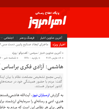
آخرین عناوین اخبار
فرهنگ و هنر
اجتماعی
ماجرای ایجاد صنایع پایین دست مس ا
اخبار ویژه
آخرین عناوین اخبار
/
سیاسی
/
گفت‌وگو
/
ویژه
08 مارس 2016
بازدید : 1670
شناسه خبر : 126
هاشمی: آزادی فکری براساس 
رئيس مجمع تشخيص مصلحت نظام با بيان اينکه مرد
گفت: مردم با حضور هميشگي خود در صحنه‌هاي مخ
کشور اميدوار هستند.
به گزارش
ارسباران نیوز
، آيت‌الله‌ هاشمي‌رفسن
هنري، ادبي و رسانه‌اي را سرمايه‌اي ارزشمند برا
واقعي براي هر نظامي‌اين است که مردم به خاط