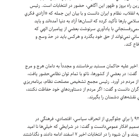
ين راه بروز و ظهور اين آگاهي، حضور در انتخابات است. رئيس
قلاب، نظام و ايران دانست و با بيان اين جمله که «آزادي فکري
 بارها تأکيد کرده که انسان‌ها آزاد به دنيا آمده‌اند و بايد
ي‌رفسنجاني با يادآوري سرنوشت بعضي از پيامبران الهي که
ني نمي‌تواند از حق خود بگذرد و هرکس بايد در حدّ وسع و
اع کند.
خير عليه حاکمان مستبد برخاستند و مجدداً به دامان هرج و مرج
گفت: در بعضي از کشورها، ناتو با تمام توان نظامي‌حضور يافت،
ار از مردم در آورد. رئيس مجمع تشخيص مصلحت نظام، برنامه‌ريزي
رگران دانست و گفت: اگر مردم از دستاوردهاي خود حفاظت نکنند،
 نقشه‌هاي دشمنان را بگيرند.
هاشمي‌رفسنجاني، تصميم مردم ايران در سال 92 را براي جلوگيري از انحراف سياسي، اقتصادي، فرهنگي در
تصميم افکار عمومي‌دانست و گفت: در شرايطي که خيلي‌ها نا اميد
بودند، مردم با فرياد سکوت رأي، اعتدال را برگزيدند و آن شيوه را در انتخابات اخير 7 اسفند ادامه دادند و نگذاشتند