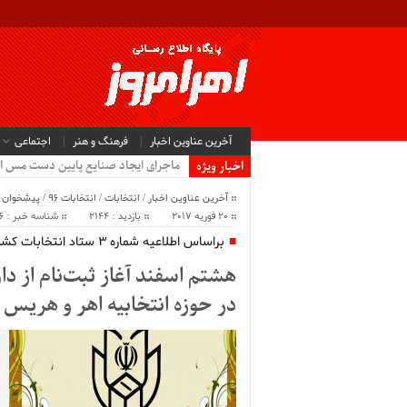
آخرین عناوین اخبار
فرهنگ و هنر
اجتماعی
ماجرای ایجاد صنایع پایین دست مس ا
اخبار ویژه
آخرین عناوین اخبار
/
انتخابات
/
انتخابات 96
/
پیشخوان
/
20 فوریه 2017
بازدید : 2144
شناسه خبر : 3306
براساس اطلاعیه شماره 3 ستاد انتخابات کشور؛
هشتم اسفند آغاز ثبت‌نام از د
در حوزه انتخابیه اهر و هریس