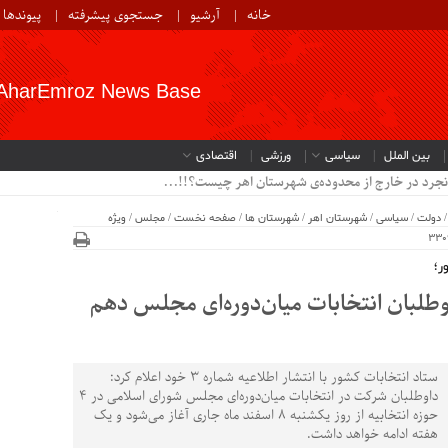
خانه
آرشیو
جستجوی پیشرفته
پیوندها
AharEmroz News Base
بین الملل
سیاسی
ورزشی
اقتصادی
نجرد در خارج از محدوده‌ی شهرستان اهر چیست؟!!...
دولت
/
سیاسی
/
شهرستان اهر
/
شهرستان ها
/
صفحه نخست
/
مجلس
/
ویژه
اوطلبان انتخابات میان‌دوره‌ای مجلس دهم
ستاد انتخابات کشور با انتشار اطلاعیه شماره 3 خود اعلام کرد:
داوطلبان شرکت در انتخابات میان‌دوره‌ای مجلس شورای اسلامی در 4
حوزه انتخابیه از روز یکشنبه 8 اسفند ماه جاری آغاز می‌شود و یک
هفته ادامه خواهد داشت.