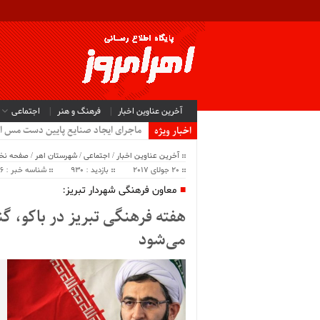
آخرین عناوین اخبار
فرهنگ و هنر
اجتماعی
ماجرای ایجاد صنایع پایین دست مس ا
اخبار ویژه
آخرین عناوین اخبار
/
اجتماعی
/
شهرستان اهر
/
صفحه ن
20 جولای 2017
بازدید : 930
شناسه خبر : 12026
معاون فرهنگی شهردار تبریز:
هفته‌ فرهنگی تبریز در باکو، گ
می‌شود