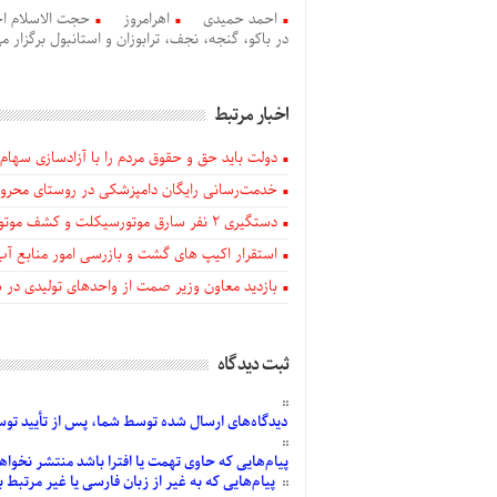
احمد حمیدی
اهرامروز
حجت الاسلام ا
در باکو، گنجه، نجف، ترابوزان و استانبول برگزار م
اخبار مرتبط
دولت باید حق و حقوق مردم را با آزادسازی سهام 
خدمت‌رسانی رایگان دامپزشکی در روستای محروم
دستگيری ۲ نفر سارق موتورسیکلت و کشف موتورسیکلت‌های سرقتی در اهر
استقرار اکیپ های گشت و بازرسی امور منابع آب
بازدید معاون وزیر صمت از واحدهای تولیدی در
ثبت دیدگاه
دیدگاه‌های
ارسال
شده
توسط شما، پس از
تأیید
توسط
پیام‌هایی
که حاوی تهمت یا افترا باشد منتشر نخواه
پیام‌هایی
که به غیر از زبان فارسی یا غیر مرتبط