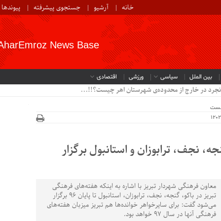
خانه
آرشیو
جستجوی پیشرفته
پیوندها
AharEmroz News Base
بین الملل
سیاسی
ورزشی
اقتصادی
نجرد در خارج از محدوده‌ی شهرستان اهر چیست؟!!...
خست
نجه، نجف، ترابوزان و استانبول برگزار
معاون فرهنگی شهردار تبریز با اشاره به اینکه هفته‌های فرهنگی
تبریز در باکو، گنجه، نجف، ترابوزان، استانبول تا پایان ۹۶ برگزار
می‌شود گفت: برای سایرخواهر خوانده‌ها هم تبریز میزبان هفته‌های
فرهنگی آنها در سال ۹۷ خواهد بود.