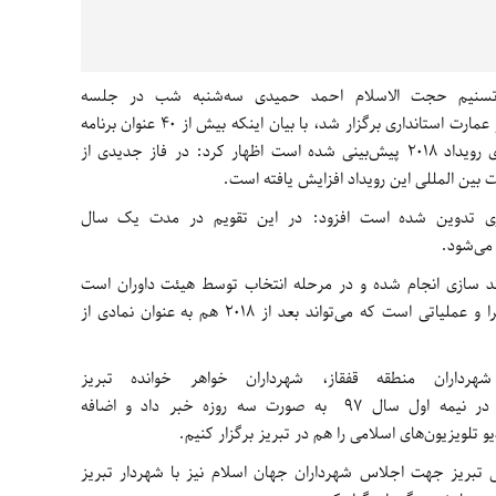
 تسنیم حجت الاسلام احمد حمیدی سه‌شنبه شب در جلسه
کمیته برنامه ریزی ستاد تبریز 2018 که در تالار عمارت استانداری برگزار شد، با بیان اینکه بیش از 40 عنوان برنامه
بزرگ در سطح تبریز، ایران و بین المللی برای رویداد 2018 پیش‌بینی شده است اظهار کرد: در فاز جدیدی از
 اینکه برای 2018 تقویم کاری تدوین شده است افزود: در این تقویم در مدت یک سال
رند سازی انجام شده و در مرحله انتخاب توسط هیئت داوران است
گفت: تا اول دی ماه طرح برندسازی آماده اجرا و عملیاتی است که می‌تواند بعد از 2018 هم به عنوان نمادی از
رداران منطقه قفقاز، شهرداران خواهر خوانده تبریز
و متروپلیس (شهرداران کلانشهرهای جهان) در نیمه اول سال 97 به صورت سه روزه خبر داد و اضافه
و تلویزیون‌های اسلامی را هم در تبریز برگزار کنیم.
ی تبریز جهت اجلاس شهرداران جهان اسلام نیز با شهردار تبریز