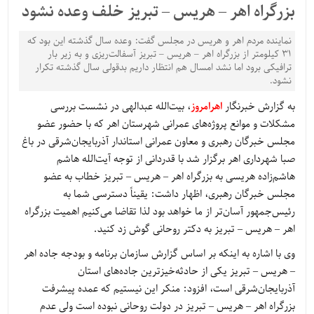
بزرگراه اهر – هریس – تبریز خلف وعده نشود
نماینده مردم اهر و هریس در مجلس گفت: وعده سال گذشته این بود که
31 کیلومتر از بزرگراه اهر – هریس – تبریز آسفالت‌ریزی و به زیر بار
ترافیکی برود اما نشد امسال هم انتظار داریم بدقولی سال گذشته تکرار
نشود.
به گزارش خبرنگار
اهرامروز
، بیت‌الله عبدالهی در نشست بررسی
مشکلات و موانع پروژه‌های عمرانی شهرستان اهر که با حضور عضو
مجلس خبرگان رهبری و معاون عمرانی استاندار آذربایجان‌شرقی در باغ
صبا شهرداری اهر برگزار شد با قدردانی از توجه آیت‌الله هاشم
هاشم‌زاده هریسی به بزرگراه اهر – هریس – تبریز خطاب به عضو
مجلس خبرگان رهبری، اظهار داشت: یقیناً دسترسی شما به
رئیس‌جمهور آسان‌تر از ما خواهد بود لذا تقاضا می‌کنیم اهمیت بزرگراه
اهر – هریس – تبریز به دکتر روحانی گوش زد کنید.
وی با اشاره به اینکه بر اساس گزارش سازمان برنامه و بودجه جاده اهر
– هریس – تبریز یکی از حادثه‌خیزترین جاده‌های استان
آذربایجان‌شرقی است، افزود: منکر این نیستیم که عمده پیشرفت
بزرگراه اهر – هریس – تبریز در دولت روحانی نبوده است ولی عدم