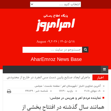
August 09,2026 |
۱۴۰۵/۰۵/۱۸
AharEmroz News Base
ماجرای ایجاد صنایع پایین دست مس انجرد در خارج از محدوده‌ی
اخبار
ویژه
شهرستان اهر چیست؟!!...
آخرین عناوین اخبار
/
شهرستان اهر
/
صفحه نخست
/
مجلس
08 جولای 2018
بازدید : 1679
شناسه خبر : 44849
نماینده مردم اهر و هریس در مجلس:
همانند سال گذشته در افتتاح بخشی از