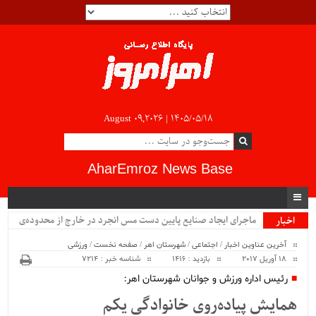
August 09,2026 |
۱۴۰۵/۰۵/۱۸
AharEmroz News Base
ماجرای ایجاد صنایع پایین دست مس انجرد در خارج از محدوده‌ی
اخبار
ویژه
شهرستان اهر چیست؟!!...
آخرین عناوین اخبار
/
اجتماعی
/
شهرستان اهر
/
صفحه نخست
/
ورزشی
18 آوریل 2017
بازدید : 1416
شناسه خبر : 7214
رئیس اداره ورزش و جوانان شهرستان اهر:
همایش پیاده‌روی خانوادگی یکم