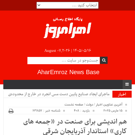
August 07,2026 |
۱۴۰۵/۰۵/۱۶
AharEmroz News Base
ماجرای ایجاد صنایع پایین دست مس انجرد در خارج از محدوده‌ی
اخبار
ویژه
شهرستان اهر چیست؟!!...
آخرین عناوین اخبار
/
دولت
/
صفحه نخست
15 مارس 2025
بازدید : 408
شناسه خبر : 63857
هم اندیشی برای صنعت در «جمعه های
کاری» استاندار آذربایجان شرقی