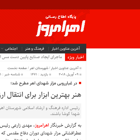
آخرین عناوین اخبار
فرهنگ و هنر
اجتماعی
ماجرای ایجاد صنایع پایین دست مس ا
اخبار ویژه
آخرین عناوین اخبار
/
شهرستان اهر
/
صفحه نخست
09 آوریل 2018
بازدید : 1471
شناسه خبر : 38161
در غبارروبی مزار شهدای اهر مطرح شد؛
هنر بهترین ابزار برای انتقال
رئیس اداره فرهنگ و ارشاد اسلامی شهرستان اهر 
شهدا کوشا باشند.
به گزارش خبرنگار
اهرامروز
، مهدی زارعی رئیس 
عطرافشانی مزار شهدای دوران دفاع مقدس که ب