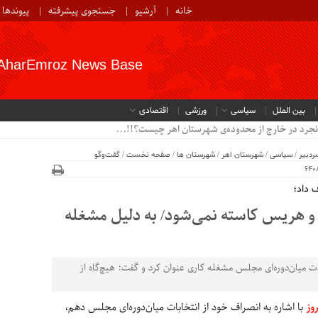
خانه
آرشیو
جستجوی پیشرفته
پیوندها
AharEmroz News Base
بین الملل
سیاسی
ورزشی
اقتصادی
نجرد در خارج از محدوده‌ی شهرستان اهر چیست؟!!...
ردبیر
/
سیاسی
/
شهرستان اهر
/
شهرستان ها
/
صفحه نخست
/
گفت‌وگو
 داد؛
هر و هریس کاسته نمی‌شود/ به دلیل مشغله
ت میان‌دوره‌ای مجلس مشغله کاری عنوان کرد و گفت: هیچ‌گاه از
روز
با اشاره به انصراف خود از انتخابات میان‌دوره‌ای مجلس دهم،