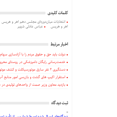
کلمات کلیدی
انتخابات میان‌دوره‌ای مجلس دهم اهر و هریس
اهر و هریس
عباس عادلی شهیر
اخبار مرتبط
دولت باید حق و حقوق مردم را با آزادسازی سهام 
خدمت‌رسانی رایگان دامپزشکی در روستای محروم
دستگيری ۲ نفر سارق موتورسیکلت و کشف موتورسیکلت‌های سرقتی در اهر
استقرار اکیپ های گشت و بازرسی امور منابع آب
بازدید معاون وزیر صمت از واحدهای تولیدی در
ثبت دیدگاه
دیدگاه‌های
ارسال
شده
توسط شما، پس از
تأیید
توسط