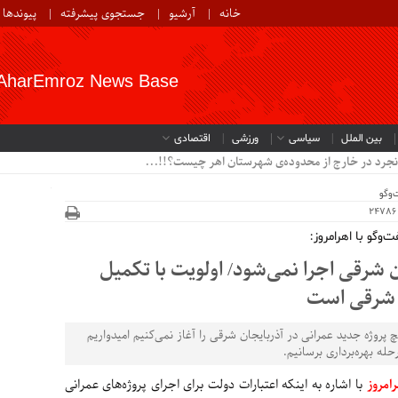
خانه
آرشیو
جستجوی پیشرفته
پیوندها
AharEmroz News Base
بین الملل
سیاسی
ورزشی
اقتصادی
نجرد در خارج از محدوده‌ی شهرستان اهر چیست؟!!...
‌وگو
‌وگو با اهرامروز:
 شرقی اجرا نمی‌شود/ اولویت با تکمیل
پروژه جدید عمرانی در آذربایجان شرقی را آغاز نمی‌کنیم امیدواریم
حله بهره‌برداری برسانیم.
رامروز
با اشاره به اینکه اعتبارات دولت برای اجرای پروژه‌های عمرانی