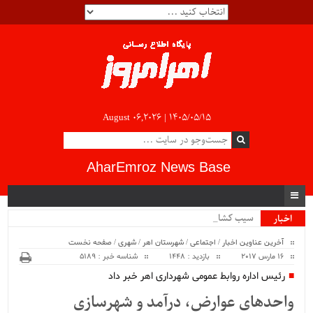
August 06,2026 |
۱۴۰۵/۰۵/۱۵
AharEmroz News Base
سیب کشاورزا_
اخبار
ویژه
آخرین عناوین اخبار
/
اجتماعی
/
شهرستان اهر
/
شهری
/
صفحه نخست
16 مارس 2017
بازدید : 1448
شناسه خبر : 5189
رئیس اداره روابط عمومی شهرداری اهر خبر داد
واحدهای عوارض، درآمد و شهرسازی