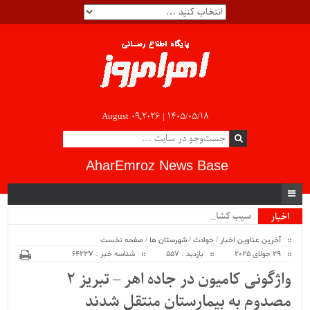
August 09,2026 |
۱۴۰۵/۰۵/۱۸
AharEmroz News Base
سیب کشاورز.
اخبار
ویژه
آخرین عناوین اخبار
/
حوادث
/
شهرستان ها
/
صفحه نخست
29 جولای 2025
بازدید : 557
شناسه خبر : 64237
واژگونی کامیون در جاده اهر – تبریز ۲
مصدوم به بیمارستان منتقل شدند