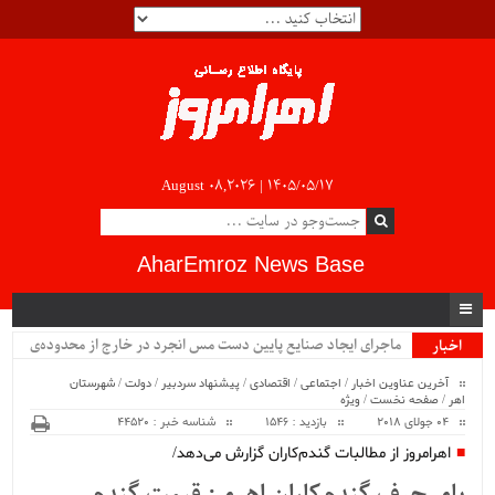
August 08,2026 |
۱۴۰۵/۰۵/۱۷
AharEmroz News Base
ماجرای ایجاد صنایع پایین دست مس انجرد در خارج از محدوده‌ی
اخبار
ویژه
شهرستان اهر چیست؟!!...
آخرین عناوین اخبار
/
اجتماعی
/
اقتصادی
/
پیشنهاد سردبیر
/
دولت
/
شهرستان
اهر
/
صفحه نخست
/
ویژه
04 جولای 2018
بازدید : 1546
شناسه خبر : 44520
اهرامروز از مطالبات گندم‌کاران گزارش می‌دهد/