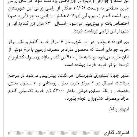
تن گندم و جو (آبی و دیم) در این بخش برداشت شود .در سال زراعی
جاری سطحی به وسعت 39261 هکتار از اراضی زراعی این شهرستان
زیر کشت گندم ( دیم و آبی ) و8012 هکتار از اراضی به جو (آبی و دیم)
اختصاص‌یافته و پیش‌بینی می‌شود .امسال 63 هزار تن گندم( آبی و
دیم) از این اراضی برداشت گردد.
وی افزود: همچنین در این شهرستان 6 مرکز خرید گندم و یک مرکز
خرید جو دایر است که محصول مازاد بر مصرف زارعین با نرخ دولتی از
آنان خرید می‌شود. و تا به حال 930 تن گندم مازاد برمصرف کشاورزان
توسط مراکز خرید خریداری‌شده است.
مدیر جهاد کشاورزی شهرستان اهر گفت: پیش‌بینی می‌شود در مرحله
برداشت امسال در 2 مرکز خرید تعاون روستایی و 3 سیلوی بخش
خصوص و یک سیلوی دولتی مقدار 53000 تن خرید تضمینی گندم
مازاد برمصرف کشاورزان انجام پذیرد.
انتهای پیام/
اشتراک گذاری