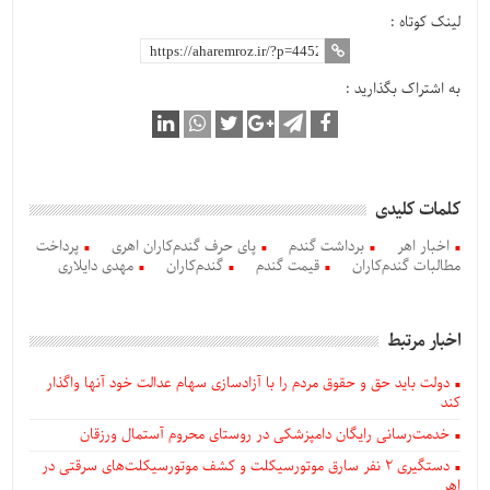
لینک کوتاه :
به اشتراک بگذارید :
کلمات کلیدی
اخبار اهر
برداشت گندم
پای حرف گندم‌کاران اهری
پرداخت
مطالبات گندم‌کاران
قیمت گندم
گندم‌کاران
مهدی دایلاری
اخبار مرتبط
دولت باید حق و حقوق مردم را با آزادسازی سهام عدالت خود آنها واگذار
کند
خدمت‌رسانی رایگان دامپزشکی در روستای محروم آستمال ورزقان
دستگيری ۲ نفر سارق موتورسیکلت و کشف موتورسیکلت‌های سرقتی در
اهر