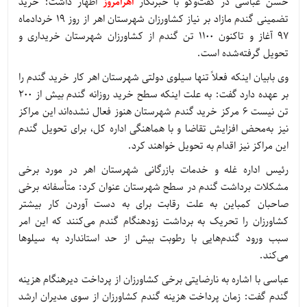
حسن عباسی در گفت‌وگو با خبرنگار
اهرامروز
اظهار داشت: خرید
تضمینی گندم مازاد بر نیاز کشاورزان شهرستان اهر از روز 19 خردادماه
97 آغاز و تاکنون 1100 تن گندم از کشاورزان شهرستان خریداری و
تحویل گرفته‌شده است.
وی بابیان اینکه فعلاً تنها سیلوی دولتی شهرستان اهر کار خرید گندم را
بر عهده دارد گفت: به علت اینکه سطح خرید روزانه گندم بیش از 200
تن نیست 6 مرکز خرید گندم شهرستان هنوز فعال نشده‌اند این مراکز
نیز به‌محض افزایش تقاضا و با هماهنگی اداره کل، برای تحویل گندم
این مراکز نیز اقدام به تحویل خواهند کرد.
رئیس اداره غله و خدمات بازرگانی شهرستان اهر در مورد برخی
مشکلات برداشت گندم در سطح شهرستان عنوان کرد: متأسفانه برخی
صاحبان کمباین به علت رقابت برای به دست آوردن کار بیشتر
کشاورزان را تحریک به برداشت زودهنگام گندم می‌کنند که این امر
سبب ورود گندم‌هایی با رطوبت بیش از حد استاندارد به سیلوها
می‌کند.
عباسی با اشاره به نارضایتی برخی کشاورزان از پرداخت دیرهنگام هزینه
گندم گفت: زمان پرداخت هزینه گندم کشاورزان از سوی مدیران ارشد