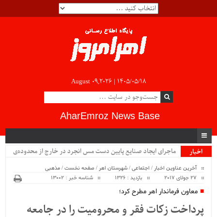
August 09,2026 |
۱۴۰۵/۰۵/۱۸
AharEmroz News Base
ماجرای ایجاد صنایع پایین دست مس انجرد در خارج از محدوده‌ی
اخبار
ویژه
شهرستان اهر چیست؟!!...
آخرین عناوین اخبار
/
اجتماعی
/
شهرستان اهر
/
صفحه نخست
/
مذهبی
27 جولای 2017
بازدید : 1326
شناسه خبر : 13002
معاون فرماندار اهر مطرح کرد؛
پرداخت زکات فقر و محرومیت را در جامعه