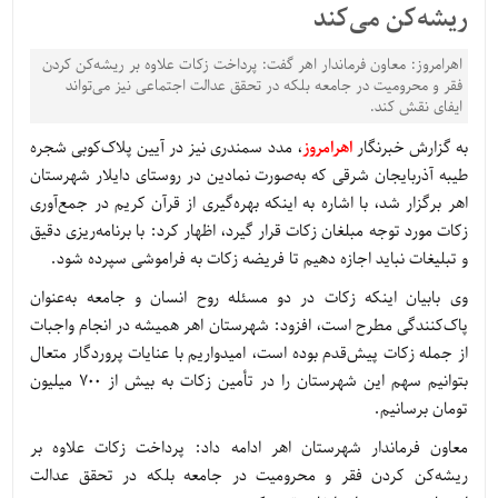
ریشه‌کن می‌کند
اهرامروز: معاون فرماندار اهر گفت: پرداخت زکات علاوه بر ریشه‌کن کردن
فقر و محرومیت در جامعه بلکه در تحقق عدالت اجتماعی نیز می‌تواند
ایفای نقش کند.
به گزارش خبرنگار
اهرامروز
، مدد سمندری نیز در آیین پلاک‌کوبی شجره
طیبه آذربایجان شرقی که به‌صورت نمادین در روستای دایلار شهرستان
اهر برگزار شد، با اشاره به اینکه بهره‌گیری از قرآن کریم در جمع‌آوری
زکات مورد توجه مبلغان زکات قرار گیرد، اظهار کرد: با برنامه‌ریزی دقیق
و تبلیغات نباید اجازه دهیم تا فریضه زکات به فراموشی سپرده شود.
وی بابیان اینکه زکات در دو مسئله روح انسان و جامعه به‌عنوان
پاک‌کنندگی مطرح است، افزود: شهرستان اهر همیشه در انجام واجبات
از جمله زکات پیش‌قدم بوده است، امیدواریم با عنایات پروردگار متعال
بتوانیم سهم این شهرستان را در تأمین زکات به بیش از 700 میلیون
تومان برسانیم.
معاون فرماندار شهرستان اهر ادامه داد: پرداخت زکات علاوه بر
ریشه‌کن کردن فقر و محرومیت در جامعه بلکه در تحقق عدالت