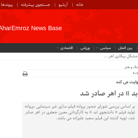
خانه
آرشیو
جستجوی پیشرفته
پیوندها
AharEmroz News Base
بین الملل
سیاسی
ورزشی
اقتصادی
شکل بیکاری اهر...
نگ و هنر
وایت می کند
ابد » در اهر صادر شد
بر اساس بررسی شورای صدور پروانه فیلم سازی غیر سینمایی ،پروانه
تولید فیلم « دانشجوی ابد » به کارگردانی معین جعفری در اهر صادر
شد، تهیه کننده این فیلم سعید علیزاده می باشد.