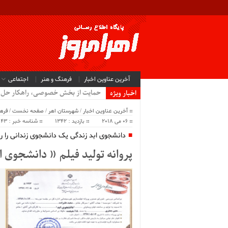
آخرین عناوین اخبار
فرهنگ و هنر
اجتماعی
حمایت از بخش خصوصی، راهکار حل م
اخبار ویژه
آخرین عناوین اخبار
/
شهرستان اهر
/
صفحه نخست
/
فره
06 می 2018
بازدید : 1342
شناسه خبر : 40843
دانشجوی ابد زندگی یک دانشجوی زندانی را ر
پروانه تولید فیلم « دانشجوی 