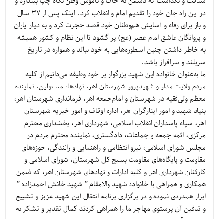
شتافت و نگذاشت که دشمن به خاک و ناموس وطن نگاه چپ بیندازد و
در این راه جان خود را تقدیم امام و انقلاب کرد. اینک پس از 37 سال
و باز برای رفاه و آسایش هم‌وطنان خود قصد حجرت کرد و به دیار یاران
و پروانگان عاشق امام عصر (عج) پر گشود تا این نظام و کشور همیشه
به خاطر داشتن چنین اسطوره‌هایی به خود ببالد و همواره در تاریخ
سربلند و سرافراز باشد.
ما به‌عنوان خانواده این شهید بزرگوار بر خود وظیفه می‌دانیم از کلیه
مردم ولایت مدار و شهیدپرور شهرستان اهر، نهادها، مسئولین، نماینده
معظم ولی‌فقیه در شهرستان و امام‌جمعه اهر، فرمانداری شهرستان اهر،
بنیاد شهید و امور ایثارگران اهر، اداره اوقاف و امور خیریه شهرستان
اهر، سپاه پاسداران انقلاب اسلامی، شهرداری اهر، بخشداری محترم
مرکزی، ائمه جمعه و جماعات، دادگستری، نماینده محترم مردم در
مجلس شورای اسلامی، نیرو انتظامی و راهنمایی و رانندگی، حوزه‌های
مقاومت و پایگاه‌های مقاومت بسیج کل شهرستان، شورای اسلامی و
کارکنان شهرداری اهر و کلیه ادارات و نهادهای شهرستان اهر، که ضمن
همکاری و همراهی با خانواده شهید والامقام ” شهید خانش احمدزاده ”
ابراز همدردی نموده و در برگزاری برنامه انتقال این شهید عزیز و تشییع
و تدفین آن پرستوی مهاجر ما را همراهی کردند کمال تقدیر و تشکر به