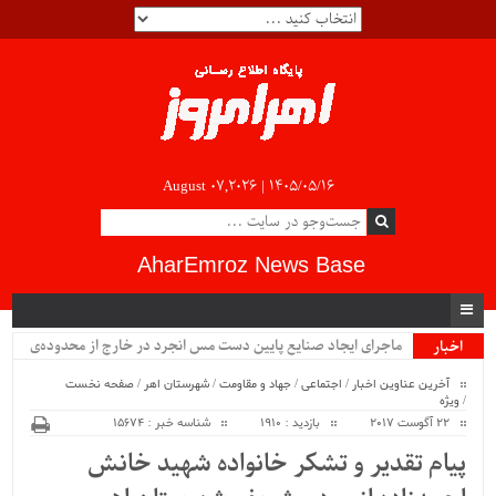
August 07,2026 |
۱۴۰۵/۰۵/۱۶
AharEmroz News Base
ماجرای ایجاد صنایع پایین دست مس انجرد در خارج از محدوده‌ی
اخبار
ویژه
شهرستان اهر چیست؟!!...
آخرین عناوین اخبار
/
اجتماعی
/
جهاد و مقاومت
/
شهرستان اهر
/
صفحه نخست
/
ویژه
22 آگوست 2017
بازدید : 1910
شناسه خبر : 15674
پیام تقدیر و تشکر خانواده شهید خانش