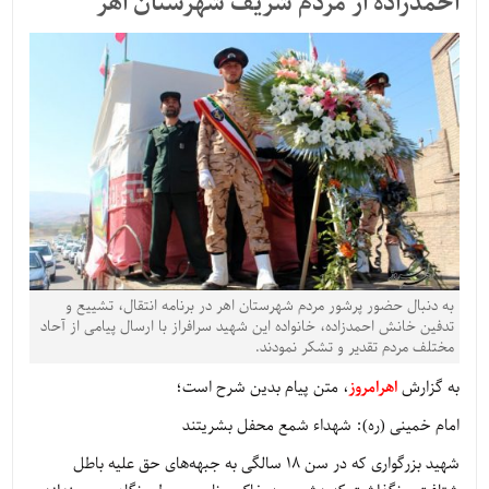
احمدزاده از مردم شریف شهرستان اهر
به دنبال حضور پرشور مردم شهرستان اهر در برنامه انتقال، تشییع و
تدفین خانش احمدزاده، خانواده این شهید سرافراز با ارسال پیامی از آحاد
مختلف مردم تقدیر و تشکر نمودند.
به گزارش
اهرامروز
، متن پیام بدین شرح است؛
امام خمینی (ره): شهداء شمع محفل بشریتند
شهید بزرگواری که در سن 18 سالگی به جبهه‌های حق علیه باطل