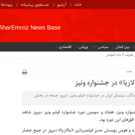
خانه
آرشیو
جستجوی پیشرفته
پیوندها
AharEmroz News Base
بین الملل
سیاسی
ورزشی
اقتصادی
 می‌شود.
10
اریا» در جشنواره ونیز
ندگان سینمای ایران در جشنواره فیلم ونیز، دیروز جمعه در بخش
اره ونیز، هفتاد و سومین دوره جشنواره فیلم ونیز دیروز شاهد
فق‌های این دوره بود.
نده و هومن بهمنش مدیر فیلمبرداری «مالاریا» دیروز در جمع حضار