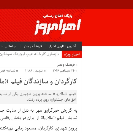
آخرین عناوین اخبار
فرهنگ و هنر
اجتماعی
بازسازی کارخانه هیپ لیچینگ سونگون ظرف ۶ ماه انجام
اخبار ویژه
فرهنگ و هنر
26 سپتامبر 2016
بازدید : 1288
شناسه خبر : 90
کارگردان و سازندگان فیلم «مال
فیلم «مالاریا» ساخته پرویز شهبازی یکی از نمای
افق‌های جشنواره روی پرده رفت.
به گزارش خبرگزاری مهر به نقل از سایت جشنو
نمایش فیلم «مالاریا» از ایران در بخش رقابتی ا
پرویز شهبازی کارگردان، مسعود ردایی تهیه‌کن