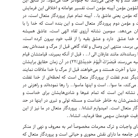
هد شد و به جایی می‌رسد که جلوه‌گر خدا می‌شود. در سابق این
َ المُؤمِن مؤمن آیینه مؤمن است تفسیر عوامانه و اخلاقی این فرمایش
 مؤمن یعنی عاشق با.. آیینه تمام عیار پروردگار متعال است، در
 مؤمن دوم پروردگار متعال است و این بنده است که خدا را با
ان می‌دهد. سومین نشانه آرزوی لقاء الهی است، عاشق همیشه
به خدا عشق دارد و عشق بقیه را از قلب خود بیرون کرده است،
 برسد، منتهی این وصال و لقاء گاهی قبل از مرگ و عمده‌اش بعد
رسانده‌اند مانند عارفان الی ا.. ، قبل از آنکه بمیرند، قیامتشان قیام
می‌نماید و نوع مردم نیز بعد از مرگ به این قضیه می‌رسند فَبَصَرُكَ الْيَوْمَ حَدِيدٌ(ق/22) در آن زمان حقایق برایشان
نیا و آخرت هستند و می‌خواهند قبل از مرگ با خدا ملاقات نمایند
 دیگر عدم غفلت از پروردگار متعال است که لحظه‌ای از خدا غفلت
ی‌کند، ما سوا.. است و اینها ماسوا.. را رها نموده‌اند و راهزنی در
 نشانه این است که تمام غم‌ها و شادی‌هایشان برای خداست و
منی‌شان به خاطر خداست و مسئله تولی و تبری در اینها در حد
ر متعال است. امیدوارم انشاءا.. پروردگار متعال در ما نیز از این
ت خودمان سهمی عطا فرماید. انشاءا..
ای واجبات و ترک محرمات مخصوصاً امر به معروف و نهی از منکر
در جامعه ما دارای نقش محوری و حیاتی است و پروردگار متعال که