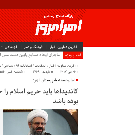
آخرین عناوین اخبار
فرهنگ و هنر
اجتماعی
ماجرای ایجاد صنایع پایین دست مس ا
اخبار ویژه
آخرین عناوین اخبار
/
انتخابات
/
انتخابات 96
/
سیاسی
/
ش
06 می 2017
بازدید : 1769
شناسه خبر : 8516
امام‌جمعه شهرستان اهر:
کاندیداها باید حریم اسلام را
بوده باشد