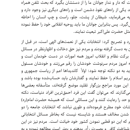
که دار و ندار جوانان ما را از دستشان بگیرد که بحث تلفن همراه
 یکی از راه‌های نفوذ دشمن است و راه‌های دیگری نیز وجود دارد و
یه می‌فرماید، شیطان از پشت، جلو، راست و چپ انسان را احاطه
گیرد. پس بنابراین جوانان ما باید روحیه انقلابی خود را حفظ نموده
 مثل حضرت علی‌اکبر تبعیت نمایند.
رد و تصریح کرد: انتخابات یکی از نعمت‌های الهی است، در قبل از
ن به دست گرفته بودند و مردم نیز حق دخالت و اظهارنظر در مسائل
 برکت نظام و انقلاب امروز همه امورات در دست خودمان است و
ه امروز مردم سرنوشت خودشان را رقم می‌زنند و خودشان مسئول
اید به دو نکته توجه شود: اولاً کاندیداها اعم از ریاست جمهوری و
 اسلام را حفظ نمایند و گفتارشان باید حساب‌شده بوده باشد و
این مورد مراجع بزرگوار تقلید موضع گرفته‌اند، متأسفانه بعضی‌ها
ا می‌گذارند که می‌توان گفت این فرد احمق‌ترین افراد دنیاست، نکته
ه و حد را رعایت کنند و این مسائلی است که همیشه حضرت امام(ره)
ات خود مطرح فرموده‌اند و طوری نباشد که انتخابات جامعه را دو
شدن مخالف هستند و شایسته نیست که بخاطر مسائل انتخاباتی
یم که این دو قطبی نمودن کشور خود خیانت است. مردم نیز در این
 شناخت کافی و بصیرت رأی بدهند و بهتر است مطالعه نموده و به