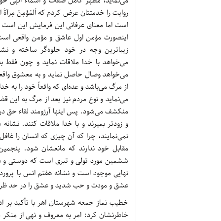
می‌نماید، مظهر کامل صفات و اسماء الهی خوا
روایت را خدمتتان عرض کردم که اَلمُؤمِنُ مِرآة
است اما معنای عرفانی این فرمایش این است که
اینصورت مؤمن اول عاشق و مؤمن واقعی است و
زیباترین وجه در خود جلوه‌گر ساخته و نش
می‌خواهد با خدا ملاقات نماید و چون فقط 
می‌خواهد وصال حاصل نماید و به معشوق واقعی
از مرگ می‌باشد و عده‌ای که واقعاً خود را به خدا 
منکشف می‌شود. پس اینها آرزومند لقاء حق در د
و زودتر بمیرند و با خدا ملاقات کنند. نشانه
نمی‌نمایند، چرا که آن چیزی که انسان را غافل م
مقابل خود ندارند که مانعشان شود. پنجمین
ششمین مورد تولی و تبری است که دوستی و دش
نهایی موجود است و نشانه هفتم انس با پروردگا
عشق و مودت و حب شدید و عشق را در حد ظرفی
خطیب نماز جمعه شهرستان اهر با تأکید بر اد
خاطرنشان کرد: امر به معروف و نهی از منکر 