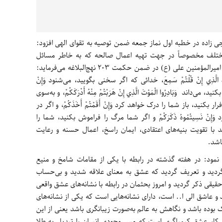
جی زاده در خطبه اول نماز جمعه ضمن توصیه به تقوای الهی افزود:
ی مختلف مخصوصاً در جهت تهیه اعمال صالحه که به خاطر مسائل
قیامتی بسیار مهم است، مدنظر بوده باشد که امیرالمؤمنین علی (ع) در ضمن حکمت 203 نهج‌البلاغه می‌فرماید:
رسید الَّذِي إِنْ قُلْتُمْ سَمِعَ، خدائی که اگر سخنی بگویید، می‌شنود وَإِنْ
می‌داند وَبَادِرُوا الْمَوْتَ الَّذِي إِنْ هَرَبْتُمْ مِنْهُ أَدْرَكَكُمْ، و به‌سوی
کنید، باز شما را درک خواهد کرد وَإِنْ أَقَمْتُمْ أَخَذَكُمْ، و اگر در
نْ نَسِيتُمُوهُ ذَكَرَكُمْ و اگر شما مرگ را فراموش بکنید، شما را
 با تقویت بنیه‌های اعتقادی، ایمان راسخ، اعمال حسنه و رعایت
اشد.
 نمود: در هفته گذشته در رابطه با یکی از مقامات شامخ و منیع
گردید و تعریف گردید که عشق به معنای علاقه شدید و بی‌حساب
قی ذکر گردید و امروز بحثمان در رابطه با نشانه‌های عشق واقعی
 عاشق الی ا.. است، دارای نشانه‌هایی است که یکی از نشانه‌های
وده باشد و نگاهش به عالم به‌صورت زیبانگری باشد یعنی از این
قع کار عشق کیمیاگری است که مس وجودی انسان را تبدیل به طلا