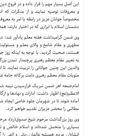
این اصل بسیار مهم را قرار داده و در فروع دی
و معروفات توصیه نمایند و از منکرات که انس
مخصوصاً جوانان عزیز در رابطه با امر به معروف
دشمنان اسلام با ابزاری که در اختیار دارند، همه
وی ضمن گرامیداشت هفته معلم یادآور شد: در
مطهری و مقام شامخ و والای معلم و مسئولیت
هستند، صحبت گردید. با توجه به اینکه روز جوا
به تعبیر مقام معظم رهبری پرچمدار تمدن بزرگ 
والدین این چنین جوانانی را تربیت نمایند تا 
منویات مقام معظم رهبری دامت برکاته جامه عم
امام‌جمعه اهر ضمن تبریک فرارسیدن نیمه شعب
الاعظم(عج) اظهار داشت: ادارات و نهادها و ارگان
آماده شوند تا در شهرمان جلوه خاصی ایجاد ش
مطالبی را محضر عزیزان تقدیم خواهم کرد.
وی روز بزرگداشت مرحوم شیخ صدوق(ره)، مرحوم
بسیاری را متحمل شده‌اند و اسلام خالص و ناب 
انشاءا.. مردم همیشه عالمان ربانی و الهی را گ