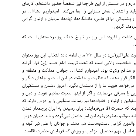
دارم و در قسمتی از این طرح‌ها نیز شخصاً حضور داشته‌ام، کارهای
ید و اشتغال نقش بسزایی را ایفا می‌کند. امیدواریم انشاءا.. در
پشتیبانی مراکز علمی، دانشگاه‌ها، نهادها، مربیان و اولیای گرامی
ره‌مند گردیم.
گرامی داشت و افزود: این روز در تاریخ جنگ روز برجسته‌ای است که
.
امام‌جمعه اهر ضمن تبریک سالروز ولادت حضرت علی‌اکبر(س) در سال 33 ه.ق ادامه داد: انتخاب این روز بعنوان
بر شخصیت والایی است که تحت تربیت امام حسین(ع) قرار گرفته
مدافع ولایت بود. امیدوارم انشاءا.. جوانان مملکت و منطقه و
الگو قرار دهند که عظمت و حقیقت در این است و جاهای دیگر و
ن می‌خواهد هویت ما را از دستمان بگیرد، امروز دشمن و مستکبران
بی را معرفی می‌نمایند و اگر از اینها تبعیت نمائیم هویت و دین و
ولین و اولیاء و خانواده‌ها نیز رسالت سنگینی را بر دوش دارند که
مایند که حضرت آقا می‌فرمایند: براى رسيدن به ايران پرچمدار تمدن
ید بتوانیم به‌خودی‌خود این امر حاصل نمی‌گردد و باید دبیران عزیز،
 والدین گرامی دست‌به‌دست هم دهند و جوانان را علی‌اکبر گونه و
 به سه اصل مهم تحصیل، تهذیب و ورزش که فرمایش حضرت آقاست،