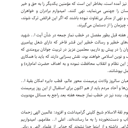
ن نیز آمده است، بخاطر این است که مؤمنین یکدیگر را به حق و خیر
ان را جهنمی می‌نماید، نهی کنند. امیدوارم برادران و خواهران
 و نهی از منکر بی‌تفاوت نبوده باشند که اگر این فرائض ترک شوند،
‌ چیزمان را از دستمان می‌گیرند.
 هفته قبل بطور مفصل در خطب نماز جمعه در شأن آیت ا.. شهید
‌های خطیر و رسالت خطیر این قشر فاخر که دارای شغل پیامبری
ن را در پیش رو داریم، معلمین عزیز در تربیت جوانان برومندی که
و نوین اسلامی خواهند بود، نقش بسزایی دارند که باید با همکاری
از این نظام و انقلاب محافظت نموده و به اهداف حضرت امام(ره) و
ل بپوشانند.
ان سالروز ولادت پرمیمنت محور عالم، قطب دایره امکان بقیة ا..
‌ها و آحاد مردم باید از هم اکنون برای استقبال از این روز پرمیمنت
ود. بنده نیز در خطب نماز جمعه هفته بعد راجع به مسائل مهدویت
 ثقة الاسلام شیخ کلینی گرامیداشت و افزود: عالمین الهی زحمات
و دست‌نخورده را به ما رسانده‌اند. اعلی ا.. مقامهم. امیدواریم
رامی داشته و از اینها جدا نشوند که جدایی از علمای الهی و ربانی