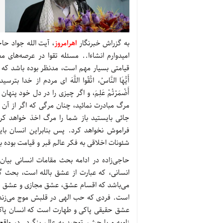
به گزراش خبرنگار
اهرامروز
، آیت الله جواد حا
امیدوارم انشاءا.. مسئله تقوا در عرصه‌ها
أَيُّهَا النَّاسُ، اتَّقُوا اللَّهَ ای مردم از خدا بت
أَضْمَرْتُمْ عَلِمَ، و اگر چیزی را در دل خود پنهان بکنید، 
مرگ مبادرت نمائید، چنان مرگی که اگر از آن فرار ب
جائی بایستید باز شما را مرگ اخذ خواهد کرد وَإِ
فراموش نخواهد کرد. پس بنابراین انسان باید
شئونات اخلاقی به فکر عالم قبر و قیامت بوده ب
حاجی‌زاده در ادامه بحث مقامات انسانی بیان
انسانی، که عبارت از عشق بالله است، بحث 
می‌باشد که اقسام عشق، عشق مجازی و عشق حقی
است. فردی که حب الهی در قلبش موج می‌زند و
عشق حقیقی پاکی و طهارت است که انسان پاک ب
زاویه و با چشم توحید به عالم بنگرد. در وا