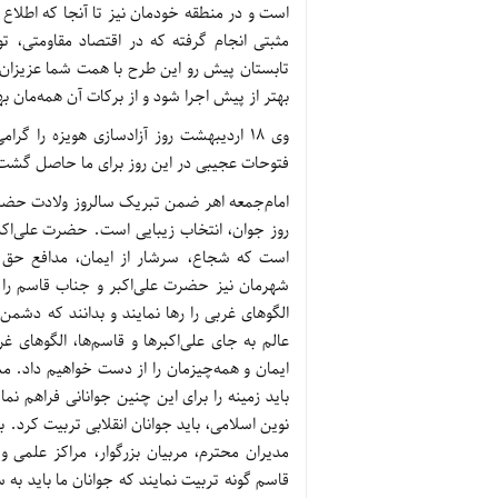
است و در منطقه خودمان نیز تا آنجا که اطلاع 
مثبتی انجام گرفته که در اقتصاد مقاومتی، تول
تابستان پیش رو این طرح با همت شما عزیزان و 
بهتر از پیش اجرا شود و از برکات آن همه‌مان به
وی 18 اردیبهشت روز آزادسازی هویزه را 
فتوحات عجیبی در این روز برای ما حاصل گشت
روز جوان، انتخاب زیبایی است. حضرت علی‌اک
است که شجاع، سرشار از ایمان، مدافع حق و 
شهرمان نیز حضرت علی‌اکبر و جناب قاسم را 
الگوهای غربی را رها نمایند و بدانند که دشم
عالم به جای علی‌اکبرها و قاسم‌ها، الگوهای غر
ایمان و همه‌چیزمان را از دست خواهیم داد. مسئ
باید زمینه را برای این چنین جوانانی فراهم ن
نوين اسلامى، بايد جوانان انقلابى تربيت كرد. با
مدیران محترم، مربیان بزرگوار، مراکز علمی و
قاسم گونه تربیت نمایند که جوانان ما باید