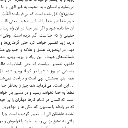
می‌نماید و انسان باید محبت به غیر الهی و ما 
صادق(ع) نقل شده است که می‌فرماید: الْقَلْبُ حَرَمُ ال
حرم خدا غیر خدا را اسکان ندهید، یعنی قلب ا
آن جا داده شود و اگر غیر خدا در آن راه پید
حقیقی را که خداست، گم کرده است. وقتی انس
دارد، زیبا تفسیر خواهد کرد حتی گرفتاری‌ها و 
دید، در اینصورت عشق و علاقه و حب وی عشق 
شماتت‌های عبیدا.. بن زیاد و یزید روبرو شد، 
عاشق، تفسیر زیباست که حتی ناملایمات عالم
مصائبی در روز عاشورا در کربلا روبرو شد، نق
همه اینها بخشش الهی است و ناراحت نمی‌شد و 
ا.. این است. می‌فرماید همه‌چیز را بخاطر خدا
قطعاً به خدا نخواهد رسید و در مسیر باز خواه
که در رابطه با مدنیون که مکی ها و مهاجرین 
نشانه عاشقان الی ا.. تعبیر گردیده است چرا که
وقتی به عشق نهایی رسید، خود را فراموش و در 