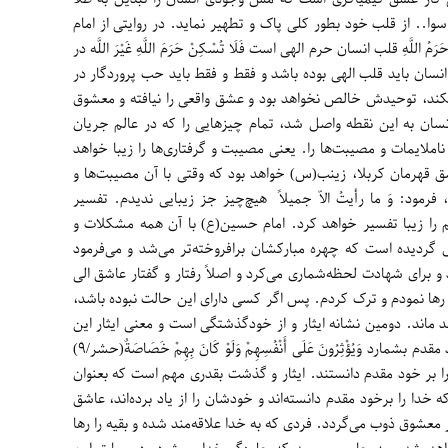
سوا.. از قلب خود بطور کلی پاک و تطهیر نماید. در روایتی از امام
لَّهِ قلب انسان حرم الهی است فَلَا تُسْكِنْ حَرَمَ اللَّهِ غَيْرَ اللَّه در
نسان باید قلب الهی بوده باشد و فقط و فقط باید حب پروردگار در
ا بکند، توحیدش خالص نخواهد بود و عشق واقعی را نیافته و معشوق
ان به این نقطه واصل شد، تمام چیزهایی را که در عالم جریان
ناملایمات و مصیبت‌ها را. یعنی مصیبت و گرفتاری‌ها را زیبا خواهد
قهرمان کربلا، زینب(س) خواهد بود که وقتی با آن مصیبت‌ها و
فرمود: وَ ما رأيتُ الاّ جميلاً هیچ‌چیز جز زیبایی ندیدم. تفسیر
 را زیبا تفسیر خواهد کرد. امام حسین(ع) با آن همه مشکلات و
ل گردیده است که چهره مبارکشان برافروخته‌تر می‌شد و می‌فرمود
برای شهادت لحظه‌شماری می‌کرد و اصلاً رفتار و گفتار عاشق الی
 رها نمودم و ترک کردم. پس اگر کسی دارای این حالت نبوده باشد،
د ماند. دومین نشانه ایثار و از خودگذشتگی است و معنی ایثار این
است که انسان در تمام کارها دیگران را بر خود مقدم بشمارد وَيُؤْثِرُونَ عَلَى أَنْفُسِهِمْ وَلَوْ كَانَ بِهِمْ خَصَاصَةٌ(حشر/9)
را بر خود مقدم دانستند. ایثار و گذشت بقدری مهم است که بعنوان
 خدا را برخود مقدم دانسته‌اند و خودشان را از یاد برده‌اند، عاشق
معشوق ذوب می‌گردد. فردی که به خدا علاقه‌مند شده و بقیه را رها