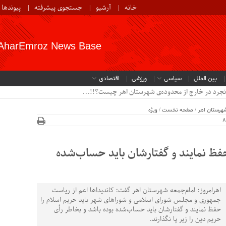
خانه
آرشیو
جستجوی پیشرفته
پیوندها
AharEmroz News Base
بین الملل
سیاسی
ورزشی
اقتصادی
نجرد در خارج از محدوده‌ی شهرستان اهر چیست؟!!...
هرستان اهر
/
صفحه نخست
/
ویژه
 حفظ نمایند و گفتارشان باید حساب‌شده
اهرامروز: امام‌جمعه شهرستان اهر گفت: کاندیداها اعم از ریاست
جمهوری و مجلس شورای اسلامی و شوراهای شهر باید حریم اسلام را
حفظ نمایند و گفتارشان باید حساب‌شده بوده باشد و بخاطر رأی
حریم دین را زیر پا نگذارند.