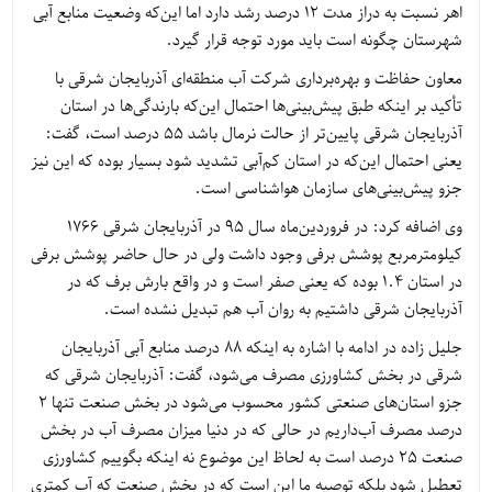
اهر نسبت به دراز مدت 12 درصد رشد دارد اما این‌که وضعیت منابع آبی
شهرستان چگونه است باید مورد توجه قرار گیرد.
معاون حفاظت و بهره‌برداری شرکت آب منطقه‌ای آذربایجان شرقی با
تأکید بر اینکه طبق پیش‌بینی‌ها احتمال این‌که بارندگی‌ها در استان
آذربایجان شرقی پایین‌تر از حالت نرمال باشد 55 درصد است، گفت:
یعنی احتمال این‌که در استان کم‌آبی تشدید شود بسیار بوده که این نیز
جزو پیش‌بینی‌های سازمان هواشناسی است.
وی اضافه کرد: در فروردین‌ماه سال 95 در آذربایجان شرقی 1766
کیلومترمربع پوشش برفی وجود داشت ولی در حال حاضر پوشش برفی
در استان 1.4 بوده که یعنی صفر است و در واقع بارش برف که در
آذربایجان شرقی داشتیم به روان آب هم تبدیل نشده است.
جلیل زاده در ادامه با اشاره به اینکه 88 درصد منابع آبی آذربایجان
شرقی در بخش کشاورزی مصرف می‌شود، گفت: آذربایجان شرقی که
جزو استان‌های صنعتی کشور محسوب می‌شود در بخش صنعت تنها 2
درصد مصرف آب‌داریم در حالی که در دنیا میزان مصرف آب در بخش
صنعت 25 درصد است به لحاظ این موضوع نه اینکه بگوییم کشاورزی
تعطیل شود بلکه توصیه ما این است که در بخش صنعت که آب کمتری