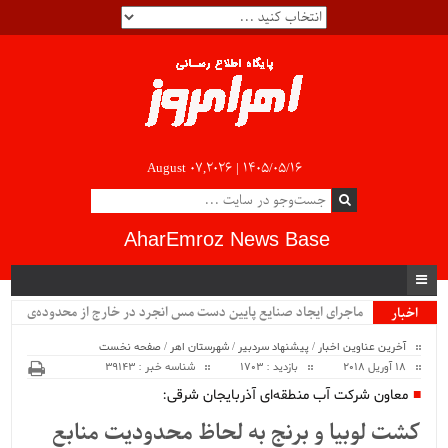
August 07,2026 |
۱۴۰۵/۰۵/۱۶
AharEmroz News Base
ماجرای ایجاد صنایع پایین دست مس انجرد در خارج از محدوده‌ی
اخبار
ویژه
شهرستان اهر چیست؟!!...
آخرین عناوین اخبار
/
پیشنهاد سردبیر
/
شهرستان اهر
/
صفحه نخست
18 آوریل 2018
بازدید : 1703
شناسه خبر : 39143
معاون شرکت آب منطقه‌ای آذربایجان شرقی:
کشت لوبیا و برنج به لحاظ محدودیت منابع