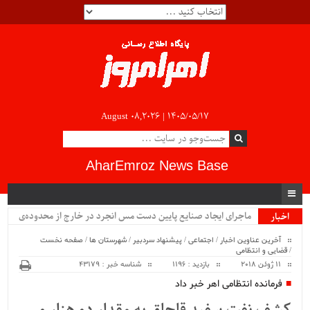
August 08,2026 |
۱۴۰۵/۰۵/۱۷
AharEmroz News Base
ماجرای ایجاد صنایع پایین دست مس انجرد در خارج از محدوده‌ی
اخبار
ویژه
شهرستان اهر چیست؟!!...
آخرین عناوین اخبار
/
اجتماعی
/
پیشنهاد سردبیر
/
شهرستان ها
/
صفحه نخست
/
قضایی و انتظامی
11 ژوئن 2018
بازدید : 1196
شناسه خبر : 43179
فرمانده انتظامی اهر خبر داد