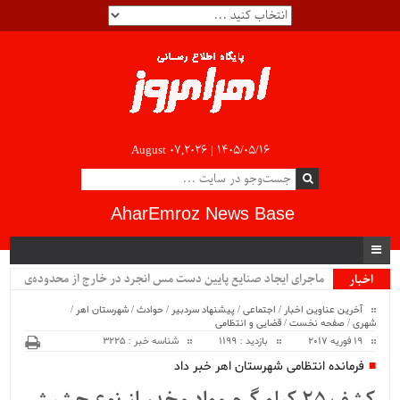
August 07,2026 |
۱۴۰۵/۰۵/۱۶
AharEmroz News Base
ماجرای ایجاد صنایع پایین دست مس انجرد در خارج از محدوده‌ی
اخبار
ویژه
شهرستان اهر چیست؟!!...
آخرین عناوین اخبار
/
اجتماعی
/
پیشنهاد سردبیر
/
حوادث
/
شهرستان اهر
/
شهری
/
صفحه نخست
/
قضایی و انتظامی
19 فوریه 2017
بازدید : 1199
شناسه خبر : 3225
فرمانده انتظامی شهرستان اهر خبر داد