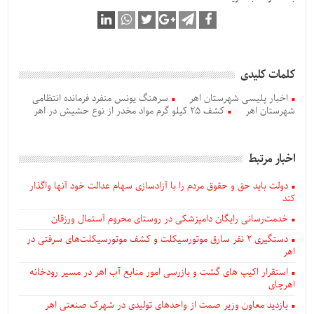
کلمات کلیدی
اخبار پلیسی شهرستان اهر
سرهنگ یونس منفرد فرمانده انتظامی
شهرستان اهر
کشف 25 کيلو گرم مواد مخدر از نوع حشيش در اهر
اخبار مرتبط
دولت باید حق و حقوق مردم را با آزادسازی سهام عدالت خود آنها واگذار
کند
خدمت‌رسانی رایگان دامپزشکی در روستای محروم آستمال ورزقان
دستگيری ۲ نفر سارق موتورسیکلت و کشف موتورسیکلت‌های سرقتی در
اهر
استقرار اکیپ های گشت و بازرسی امور منابع آب اهر در مسیر رودخانه
اهرچای
بازدید معاون وزیر صمت از واحدهای تولیدی در شهرک صنعتی اهر