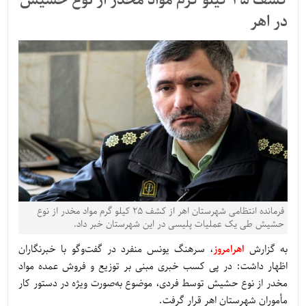
کشف 25 کيلو گرم مواد مخدر از نوع حشيش
در اهر
فرمانده انتظامی شهرستان اهر از کشف 25 کيلو گرم مواد مخدر از نوع
حشيش طی يک عمليات پليسی در اين شهرستان خبر داد.
به گزارش
اهرامروز
، سرهنگ یونس منفرد در گفت‌وگو با خبرنگاران
اظهار داشت: در پی کسب خبری مبنی بر توزیع و فروش عمده مواد
مخدر از نوع حشیش توسط فردی، موضوع به‌صورت ویژه در دستور کار
مأموران شهرستان اهر قرار گرفت.