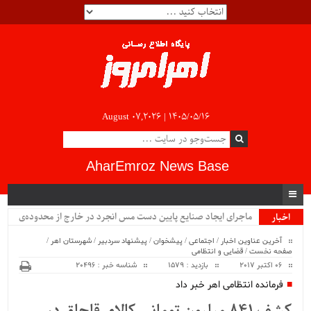
August 07,2026 |
۱۴۰۵/۰۵/۱۶
AharEmroz News Base
.
اخبار
ویژه
آخرین عناوین اخبار
/
اجتماعی
/
پیشخوان
/
پیشنهاد سردبیر
/
شهرستان اهر
/
صفحه نخست
/
قضایی و انتظامی
06 اکتبر 2017
بازدید : 1579
شناسه خبر : 20496
فرمانده انتظامی اهر خبر داد