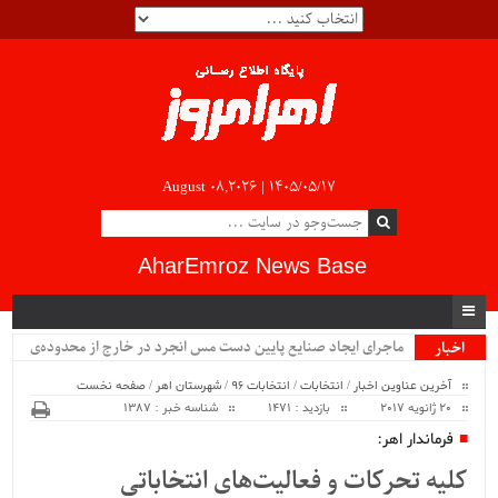
August 08,2026 |
۱۴۰۵/۰۵/۱۷
AharEmroz News Base
ماجرای ایجاد صنایع پایین دست مس انجرد در خارج از محدوده‌ی
اخبار
ویژه
شهرستان اهر چیست؟!!...
آخرین عناوین اخبار
/
انتخابات
/
انتخابات 96
/
شهرستان اهر
/
صفحه نخست
20 ژانویه 2017
بازدید : 1471
شناسه خبر : 1387
فرماندار اهر:
کلیه تحرکات و فعالیت‌های انتخاباتی