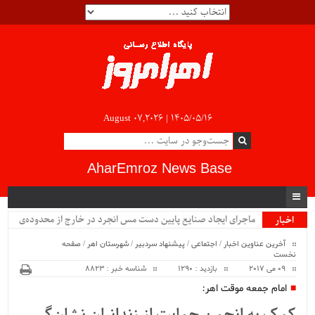
August 07,2026 |
۱۴۰۵/۰۵/۱۶
AharEmroz News Base
ماجرای ایجاد صنایع پایین دست مس انجرد در خارج از محدوده‌ی
اخبار
ویژه
شهرستان اهر چیست؟!!...
آخرین عناوین اخبار
/
اجتماعی
/
پیشنهاد سردبیر
/
شهرستان اهر
/
صفحه
نخست
09 می 2017
بازدید : 1290
شناسه خبر : 8823
امام جمعه موقت اهر: