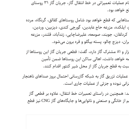
روستایی شهرستان اهر، اظهار کرد: به دلیل انجام عملیات تعمیراتی در خط انتقال گاز، جریان گاز 31 روستای
ع خواهد بود.
وستاهایی که قطع خواهد بود شامل روستاهای کقالق، گرنگاه، مرده
، ایلکده، مزرعه حاج عابدین، گورچی کندی، دیزبین، وردین،
کردلقان، جوبند، صومعه، علیرضاچایی، زندآباد، قلندر، مزرعه
ن، دیزج چالو، پسته بیگلو و قره برون می‌شود.
وی بابیان اینکه این سی و یک روستا جمعاً 3 هزار و 81 مشترک گاز دارد، گفت: قطعی جریان گاز این روستاها از
نبه ادامه خواهد داشت، اهالی ساکن این روستاها ضمن تأمین
بت به قطع جریان گاز از محل شیر کنتور اقدام کنند.
 عملیات تزریق گاز به شبکه گازرسانی احتمال بروز صداهای ناهنجار
شد: همچنین در راستای تعمیرات خط انتقال، علاوه بر قطعی گاز
روستاهای تابعه، گاز کلیه مشترکین شهر اهر اعم از خانگی و صنعتی و نانوایی‌ها و جایگاه‌های گاز CNG نیز قطع