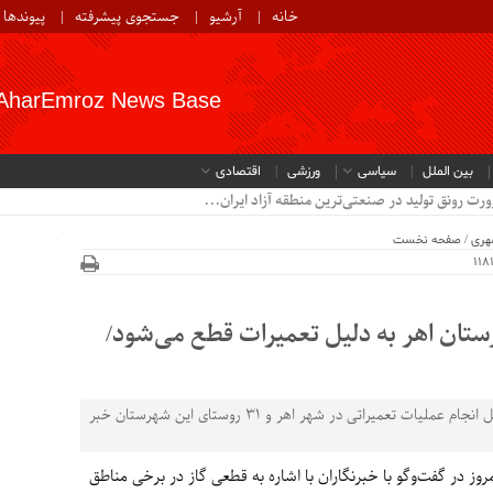
خانه
آرشیو
جستجوی پیشرفته
پیوندها
AharEmroz News Base
بین الملل
سیاسی
ورزشی
اقتصادی
رت رونق تولید در صنعتی‌ترین منطقه آزاد ایران...
هری
/
صفحه نخست
 روستای شهرستان اهر به دلیل تعمیرات قطع می‌شود/
رئیس اداره گاز شهرستان اهر از قطعی گاز به دلیل انجام عملیات تعمیراتی در شهر اهر و 31 روستای این شهرستان خبر
روز در گفت‌وگو با خبرنگاران با اشاره به قطعی گاز در برخی مناطق