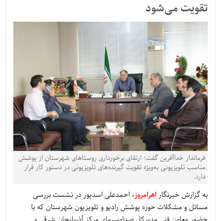
تقویت می‌شود
فرماندار خداآفرین گفت: ارتقای برخورداری روستاهای شهرستان از پوشش
مناسب تلویزیونی به‌ویژه تقویت گیرنده‌های تلویزیونی در دستور کار قرار
دارد.
به گزارش خبرنگار
اهرامروز
، احمدعلی اسدپور در نشست بررسی
مسائل و مشکلات حوزه پوشش رادیو و تلویزیون شهرستان که با
حضور معاون فنی مدیرکل صداوسیمای مرکز آذربایجان شرقی و