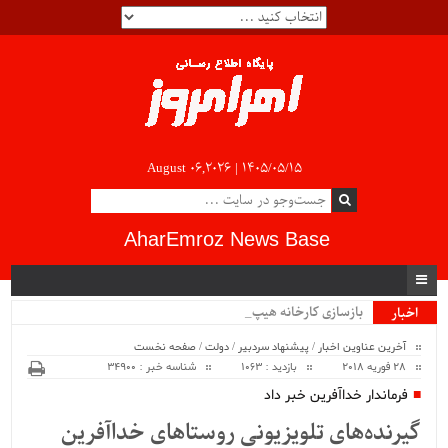
August 06,2026 |
۱۴۰۵/۰۵/۱۵
AharEmroz News Base
بازسازی کارخانه هیپ لیچی.
اخبار
ویژه
آخرین عناوین اخبار
/
پیشنهاد سردبیر
/
دولت
/
صفحه نخست
28 فوریه 2018
بازدید : 1063
شناسه خبر : 34900
فرماندار خداآفرین خبر داد
گیرنده‌های تلویزیونی روستاهای خداآفرین