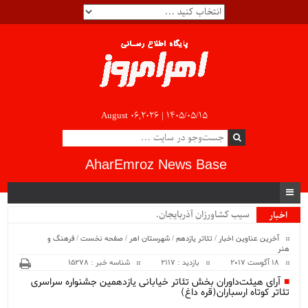
August 06,2026 |
۱۴۰۵/۰۵/۱۵
AharEmroz News Base
سیب کشاورزان آذربایجان شرقی .
اخبار
ویژه
آخرین عناوین اخبار
/
تئاتر یازدهم
/
شهرستان اهر
/
صفحه نخست
/
فرهنگ و
هنر
18 آگوست 2017
بازدید : 2117
شناسه خبر : 15278
آرای هیئت‌داوران بخش تئاتر خیابانی یازدهمین جشنواره سراسری
تئاتر کوتاه ارسباران(قره داغ)