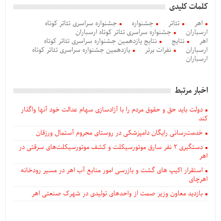
کلمات کلیدی
اهر
تئاتر
جشنواره
جشنواره سراسری تئاتر کوتاه
ارسباران
جشنواره سراسری تئاتر کوتاه ارسباران
اهر
نتایج
نتایج یازدهمین جشنواره سراسری تئاتر کوتاه
ارسباران
نفرات برتر
یازدهمین جشنواره سراسری تئاتر کوتاه
ارسباران
اخبار مرتبط
دولت باید حق و حقوق مردم را با آزادسازی سهام عدالت خود آنها واگذار
کند
خدمت‌رسانی رایگان دامپزشکی در روستای محروم آستمال ورزقان
دستگيری ۲ نفر سارق موتورسیکلت و کشف موتورسیکلت‌های سرقتی در
اهر
استقرار اکیپ های گشت و بازرسی امور منابع آب اهر در مسیر رودخانه
اهرچای
بازدید معاون وزیر صمت از واحدهای تولیدی در شهرک صنعتی اهر